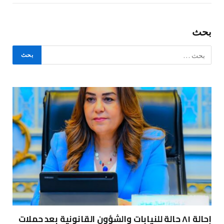
بحث
إحالة ٨١ حالة للنيابات والشؤون القانونية بعد حملات