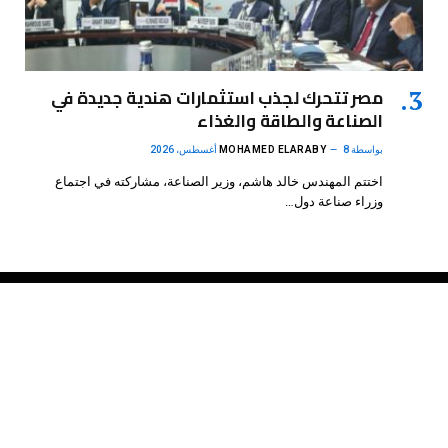
مصر تتحرك لجذب استثمارات هندية جديدة في
الصناعة والطاقة والغذاء
بواسطة
8 أغسطس، 2026
MOHAMED ELARABY
اختتم المهندس خالد هاشم، وزير الصناعة، مشاركته في اجتماع
وزراء صناعة دول…
فيسبوك
X
الانستغرام
بينتيريست
(Twitter)
.
DMB Agency
© 2026 Powered by