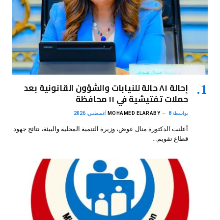
إحالة ٨١ حالة للنيابات والشؤون القانونية بعد
حملات تفتيشية في ١١ محافظة
بواسطة
8 أغسطس، 2026
MOHAMED ELARABY
أعلنت الدكتورة منال عوض، وزيرة التنمية المحلية والبيئة، نتائج جهود
قطاع تقويم…