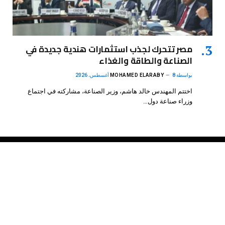
مصر تتحرك لجذب استثمارات هندية جديدة في
الصناعة والطاقة والغذاء
بواسطة
8 أغسطس، 2026
MOHAMED ELARABY
اختتم المهندس خالد هاشم، وزير الصناعة، مشاركته في اجتماع
وزراء صناعة دول…
فيسبوك
X
الانستغرام
بينتيريست
(Twitter)
.
DMB Agency
© 2026 Powered by