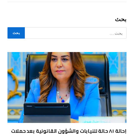
بحث
إحالة ٨١ حالة للنيابات والشؤون القانونية بعد حملات