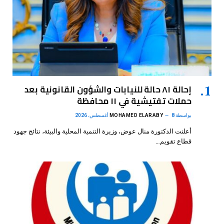
إحالة ٨١ حالة للنيابات والشؤون القانونية بعد
حملات تفتيشية في ١١ محافظة
بواسطة
8 أغسطس، 2026
MOHAMED ELARABY
أعلنت الدكتورة منال عوض، وزيرة التنمية المحلية والبيئة، نتائج جهود
قطاع تقويم…