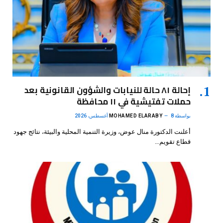
إحالة ٨١ حالة للنيابات والشؤون القانونية بعد
حملات تفتيشية في ١١ محافظة
بواسطة
8 أغسطس، 2026
MOHAMED ELARABY
أعلنت الدكتورة منال عوض، وزيرة التنمية المحلية والبيئة، نتائج جهود
قطاع تقويم…