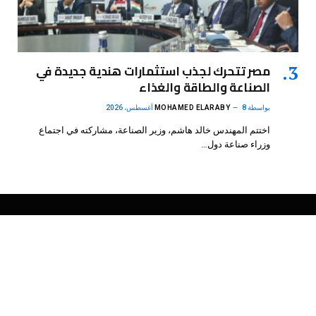
مصر تتحرك لجذب استثمارات هندية جديدة في
الصناعة والطاقة والغذاء
بواسطة
8 أغسطس، 2026
MOHAMED ELARABY
اختتم المهندس خالد هاشم، وزير الصناعة، مشاركته في اجتماع
وزراء صناعة دول…
فيسبوك
X
الانستغرام
بينتيريست
(Twitter)
.
DMB Agency
© 2026 Powered by