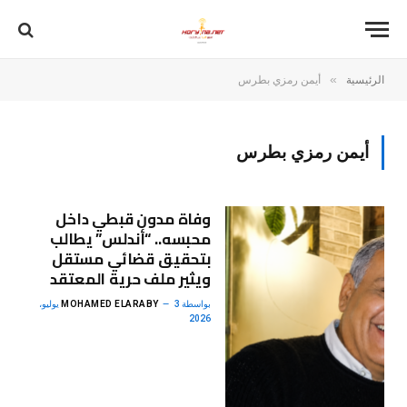
»
الرئيسية
أيمن رمزي بطرس
أيمن رمزي بطرس
وفاة مدون قبطي داخل
محبسه.. “أندلس” يطالب
بتحقيق قضائي مستقل
ويثير ملف حرية المعتقد
بواسطة
MOHAMED ELARABY
3 يوليو،
2026