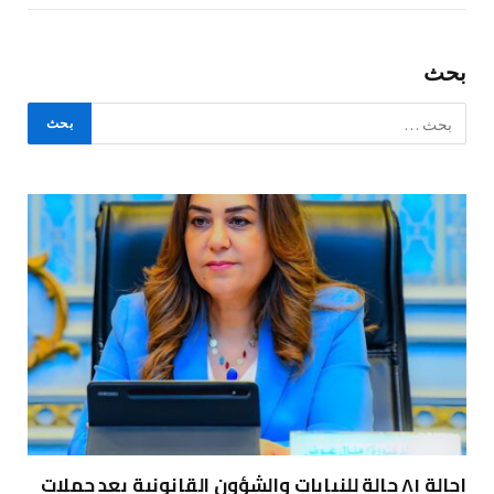
بحث
إحالة ٨١ حالة للنيابات والشؤون القانونية بعد حملات