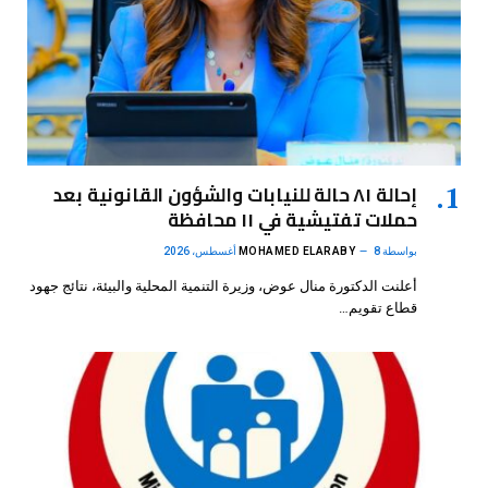
إحالة ٨١ حالة للنيابات والشؤون القانونية بعد
حملات تفتيشية في ١١ محافظة
بواسطة
8 أغسطس، 2026
MOHAMED ELARABY
أعلنت الدكتورة منال عوض، وزيرة التنمية المحلية والبيئة، نتائج جهود
قطاع تقويم…