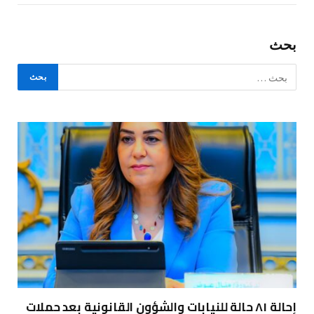
بحث
إحالة ٨١ حالة للنيابات والشؤون القانونية بعد حملات