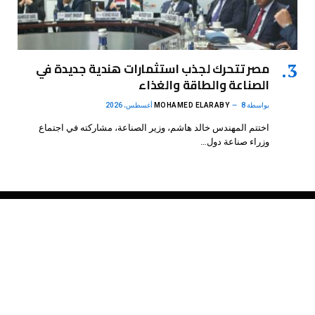
مصر تتحرك لجذب استثمارات هندية جديدة في
الصناعة والطاقة والغذاء
بواسطة
8 أغسطس، 2026
MOHAMED ELARABY
اختتم المهندس خالد هاشم، وزير الصناعة، مشاركته في اجتماع
وزراء صناعة دول…
فيسبوك
X
الانستغرام
بينتيريست
(Twitter)
.
DMB Agency
© 2026 Powered by