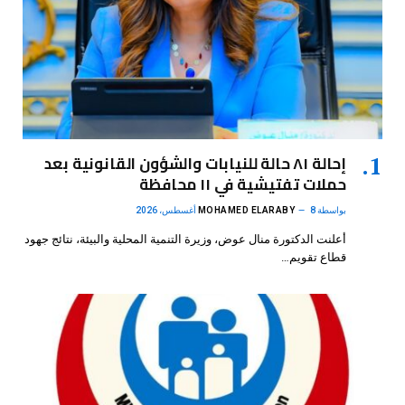
إحالة ٨١ حالة للنيابات والشؤون القانونية بعد
حملات تفتيشية في ١١ محافظة
بواسطة
8 أغسطس، 2026
MOHAMED ELARABY
أعلنت الدكتورة منال عوض، وزيرة التنمية المحلية والبيئة، نتائج جهود
قطاع تقويم…