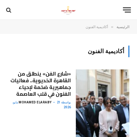
»
الرئيسية
أكاديمية الفنون
أكاديمية الفنون
«شارع الفن» ينطلق من
القاهرة الخديوية.. فعاليات
جماهيرية ضخمة لإحياء
الفنون في قلب العاصمة
بواسطة
MOHAMED ELARABY
21 مايو،
2026