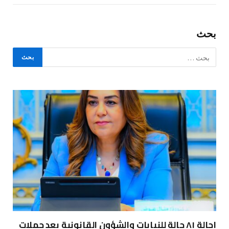
بحث
إحالة ٨١ حالة للنيابات والشؤون القانونية بعد حملات