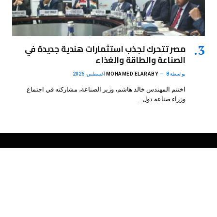
مصر تتحرك لجذب استثمارات هندية جديدة في
الصناعة والطاقة والغذاء
بواسطة
8 أغسطس، 2026
MOHAMED ELARABY
اختتم المهندس خالد هاشم، وزير الصناعة، مشاركته في اجتماع
وزراء صناعة دول…
فيسبوك
X
الانستغرام
بينتيريست
(Twitter)
.
DMB Agency
© 2026 Powered by