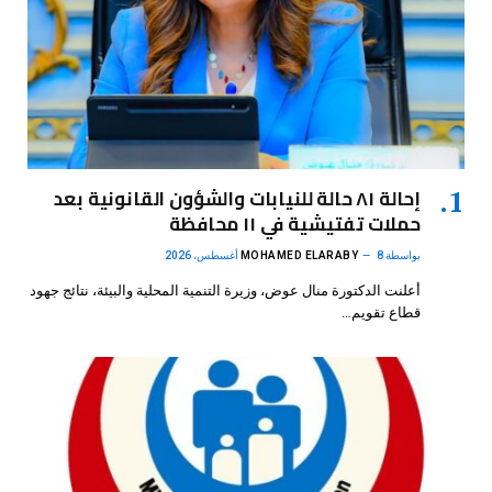
إحالة ٨١ حالة للنيابات والشؤون القانونية بعد
حملات تفتيشية في ١١ محافظة
بواسطة
8 أغسطس، 2026
MOHAMED ELARABY
أعلنت الدكتورة منال عوض، وزيرة التنمية المحلية والبيئة، نتائج جهود
قطاع تقويم…