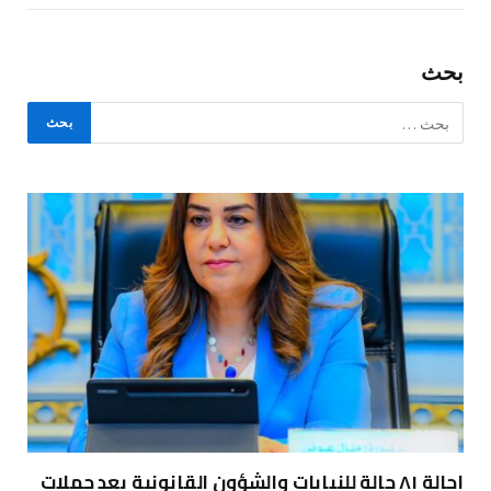
بحث
إحالة ٨١ حالة للنيابات والشؤون القانونية بعد حملات