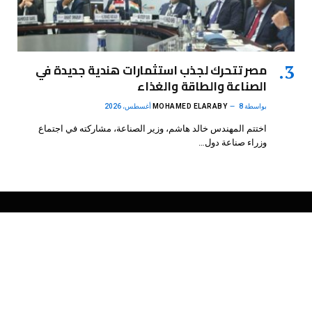
مصر تتحرك لجذب استثمارات هندية جديدة في
الصناعة والطاقة والغذاء
بواسطة
8 أغسطس، 2026
MOHAMED ELARABY
اختتم المهندس خالد هاشم، وزير الصناعة، مشاركته في اجتماع
وزراء صناعة دول…
فيسبوك
X
الانستغرام
بينتيريست
(Twitter)
.
DMB Agency
© 2026 Powered by