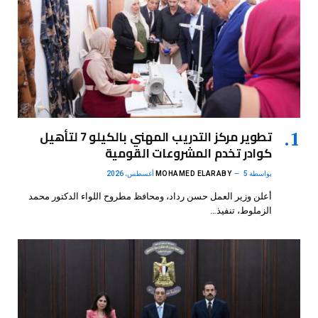
تطوير مركز التدريب المهني بالكيلو 7 لتأهيل
كوادر تخدم المشروعات القومية
بواسطة
5 أغسطس، 2026
MOHAMED ELARABY
أعلن وزير العمل حسن رداد، ومحافظ مطروح اللواء الدكتور محمد
الزملوط، تنفيذ…