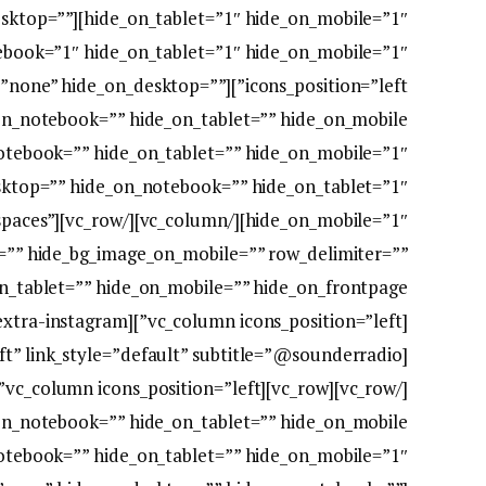
on_desktop=””
r_height=”none” hide_on_desktop=””
sktop=”” hide_on_notebook=”” hide_on_tablet=”1″
t_no_spaces”
”” hide_bg_image_on_mobile=”” row_delimiter=””