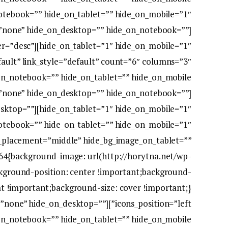
=”none” hide_on_desktop=”” hide_on_notebook=””
” order=”desc”
=”none” hide_on_desktop=”” hide_on_notebook=””
on_desktop=””
t_placement=”middle” hide_bg_image_on_tablet=””
4{background-image: url(http://horytna.net/wp-
kground-position: center !important;background-
r_height=”none” hide_on_desktop=””