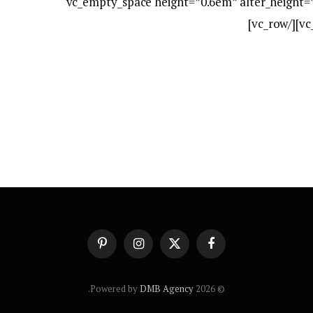
[vc_empty_space height=”0.6em” alter_height
فيسبوك
X
الانستغرام
بينتيريست
(Twitter)
.
DMB Agency
© 2026 Powered by