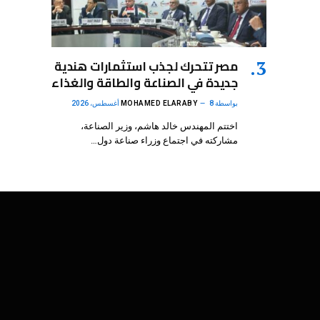
مصر تتحرك لجذب استثمارات هندية
جديدة في الصناعة والطاقة والغذاء
بواسطة
8 أغسطس، 2026
MOHAMED ELARABY
اختتم المهندس خالد هاشم، وزير الصناعة،
مشاركته في اجتماع وزراء صناعة دول…