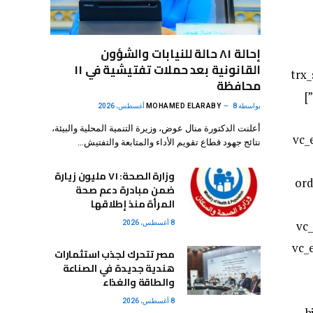
إحالة ٨١ حالة للنيابات والشؤون
القانونية بعد حملات تفتيشية في ١١
hide_on_tablet=”” hide_on_mobi
محافظة
size=”90p” float=”left” shift_x=”tiny_negative” number_position=”br” title_style=”default” link_style=”defaul
بواسطة
8 أغسطس، 2026
MOHAMED ELARABY
أعلنت الدكتورة منال عوض، وزيرة التنمية المحلية والبيئة،
hide_
نتائج جهود قطاع تقويم الأداء والمتابعة والتفتيش…
وزارة الصحة: ٧١ مليون زيارة
ord
ضمن مبادرة دعم صحة
المرأة منذ إطلاقها
hide_o
8 أغسطس، 2026
hide_on_deskt
مصر تتحرك لجذب استثمارات
هندية جديدة في الصناعة
والطاقة والغذاء
8 أغسطس، 2026
h