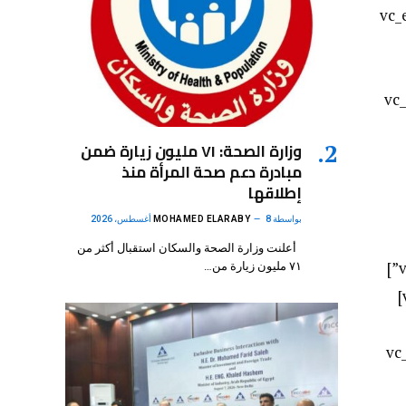
hide_
hide_o
وزارة الصحة: ٧١ مليون زيارة ضمن
مبادرة دعم صحة المرأة منذ
إطلاقها
بواسطة
8 أغسطس، 2026
MOHAMED ELARABY
أعلنت وزارة الصحة والسكان استقبال أكثر من
[vc_column icons_position=”left”][vc_widget_sidebar sidebar_id=”custom_widgets_1″ el_class=”extra-instagram”]
٧١ مليون زيارة من…
[trx_sc_title title_style=”accent” title_align=”left” link_style=”default” subtitle=”@sounderradio”][/vc_column]
hide_on_d