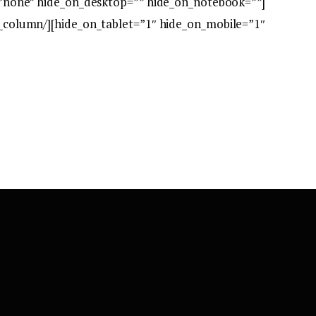
=”none” hide_on_desktop=”” hide_on_notebook=””
hide_on_tablet=”1″ hide_on_mobile=”1″][/vc_column][/vc_row]