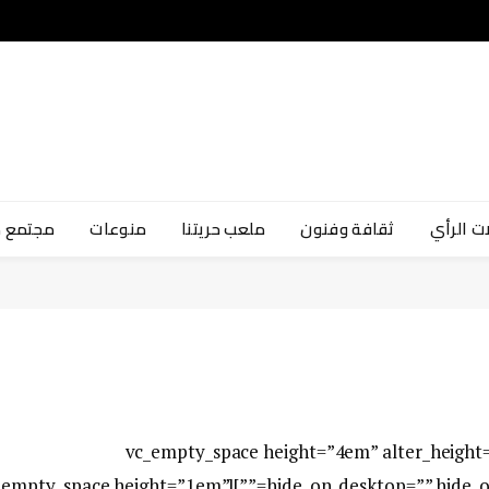
ت الرأي
ثقافة وفنون
ملعب حريتنا
منوعات
مجتمع 
[vc_row][vc_column icons_position=”left”][vc_empty_space height=”4em” alter_
esktop=”” hide_on_notebook=”” hide_on_tablet=”” hide_on_mobile=””][vc_empty_space height=”1em”