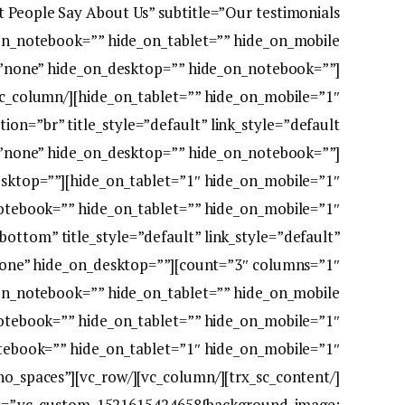
=”none” hide_on_desktop=”” hide_on_notebook=””
=”none” hide_on_desktop=”” hide_on_notebook=””
on_desktop=””
bottom” title_style=”default” link_style=”default”
eight=”none” hide_on_desktop=””
content_no_spaces”
ss=”.vc_custom_1521615424658{background-image: