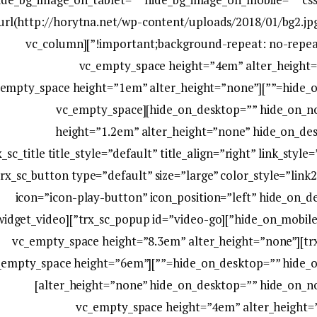
url(http://horytna.net/wp-content/uploads/2018/01/bg2.jp
!important;background-repeat: no-repeat !important;background-size: cover !important;}”][vc_column
icons_position=”left”][vc_empty_space height=”4em” alte
n_notebook=”” hide_on_tablet=”” hide_on_mobile=””][vc_empty_space height=”1em” alter_height=”none”
hide_on_desktop=”” hide_on_notebook=”” hide_on_tablet=”” hide_on_mobile=”1″][vc_empty_space
height=”1.2em” alter_height=”none” hide_on_de
e_on_mobile=”1″][trx_sc_title title_style=”default” title_align=”right” lin
bout Our Team”][trx_sc_button type=”default” size=”large” color_style
icon=”icon-play-button” icon_position=”left” hide_on_
 Our New Video” link=”#video-go”][trx_sc_popup id=”video-go”][trx_widget_video
link=”https://vimeo.com/154709932″][/trx_sc_popup][vc_empty_space height=”8.3em” alter_height=”none”
esktop=”” hide_on_notebook=”” hide_on_tablet=”” hide_on_mobile=””][vc_empty_space height=”6em”
alter_height=”none” hide_on_desktop=”” hide_on_notebook=”” hide_on_tablet=”” hide_on_mobile=”1″]
[vc_empty_space height=”4em” alter_height