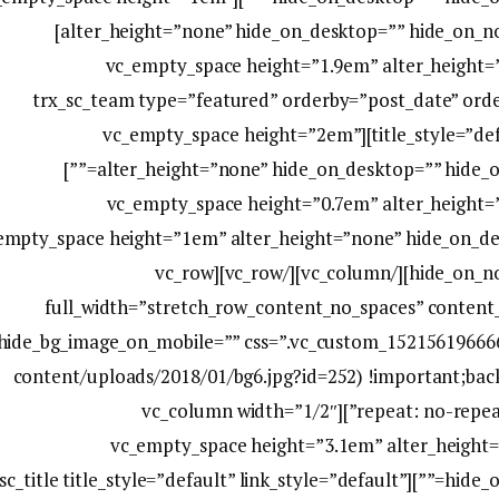
alter_height=”none” hide_on_desktop=”” hide_on_notebook=”” hide_on_tablet=”” hide_on_mobile=”1″]
[vc_empty_space height=”1.9em” alter_height
hide_on_tablet=”1″ hide_on_mobile=”1″][trx_sc_team type=”featured” orderby=”post_date
title_style=”default” link_style=”default” count=”6″ columns=”3″][vc_empty_space height=”2em”
alter_height=”none” hide_on_desktop=”” hide_on_notebook=”” hide_on_tablet=”” hide_on_mobile=””]
[vc_empty_space height=”0.7em” alter_height
on_tablet=”1″ hide_on_mobile=”1″][vc_empty_space height=”1em” alter_height=”none” hide_
hide_on_notebook=”” hide_on_tablet=”” hide_on_mobile=”1″][/vc_column][/vc_row][vc_row
full_width=”stretch_row_content_no_spaces” conten
hide_bg_image_on_mobile=”” css=”.vc_custom_152156196666
content/uploads/2018/01/bg6.jpg?id=252) !important;bac
repeat: no-repeat !important;background-size: cover !important;}”][vc_column width=”1/2″
icons_position=”left”][vc_empty_space height=”3.1em” alte
notebook=”” hide_on_tablet=”” hide_on_mobile=””][trx_sc_title title_style=”default” link_style=”default”