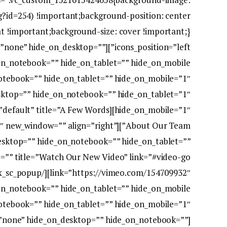
g?id=254) !important;background-position: center
r_height=”none” hide_on_desktop=””
sktop=”” hide_on_notebook=”” hide_on_tablet=”1″
k_style=”default” title=”A Few Words
=”link2″ new_window=”” align=”right”
desktop=”” hide_on_notebook=”” hide_on_tablet=””
=”none” hide_on_desktop=”” hide_on_notebook=””