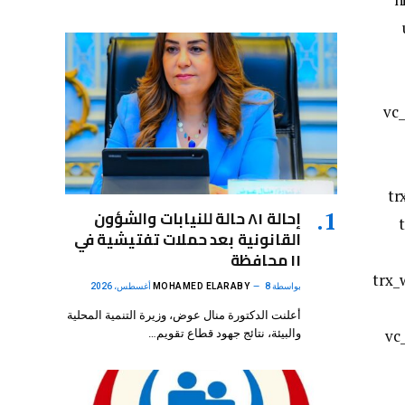
hide_o
hid
إحالة ٨١ حالة للنيابات والشؤون
A
القانونية بعد حملات تفتيشية في
١١ محافظة
hide_on_mobile=”” title=”Watch
بواسطة
8 أغسطس، 2026
MOHAMED ELARABY
أعلنت الدكتورة منال عوض، وزيرة التنمية المحلية
hide_on_d
والبيئة، نتائج جهود قطاع تقويم…