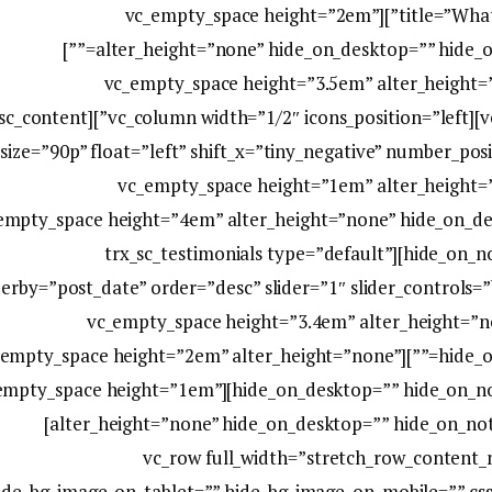
title=”What People Say About Us” subtitle=”Our testimonials”][vc_empty_space height=”2em”
alter_height=”none” hide_on_desktop=”” hide_on_notebook=”” hide_on_tablet=”” hide_on_mobile=””]
[vc_empty_space height=”3.5em” alter_height
le=”1″][/vc_column][vc_column width=”1/2″ icons_position=”left”][trx_sc_content
t”]
[vc_empty_space height=”1em” alter_height
on_tablet=”1″ hide_on_mobile=”1″][vc_empty_space height=”4em” alter_height=”none” hide_
hide_on_notebook=”” hide_on_tablet=”” hide_on_mobile=”1″][trx_sc_testimonials type=”default”
erby=”post_date” order=”desc” slider=”1″ slider_controls=”
count=”3″ columns=”1″][vc_empty_space height=”3.4em” alter_h
n_notebook=”” hide_on_tablet=”” hide_on_mobile=””][vc_empty_space height=”2em” alter_height=”none”
op=”” hide_on_notebook=”” hide_on_tablet=”” hide_on_mobile=”1″][vc_empty_space height=”1em”
alter_height=”none” hide_on_desktop=”” hide_on_notebook=”” hide_on_tablet=”1″ hide_on_mobile=”1″]
[/trx_sc_content][/vc_column][/vc_row][vc_row full_width=”stretch_row_
ide_bg_image_on_tablet=”” hide_bg_image_on_mobile=”” c