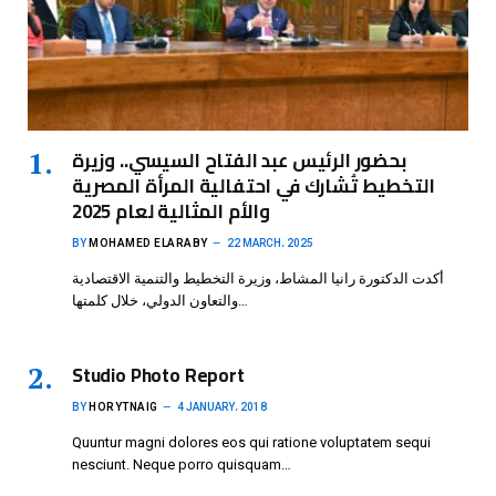
بحضور الرئيس عبد الفتاح السيسي.. وزيرة
التخطيط تُشارك في احتفالية المرأة المصرية
والأم المثالية لعام 2025
BY
MOHAMED ELARABY
22 MARCH، 2025
أكدت الدكتورة رانيا المشاط، وزيرة التخطيط والتنمية الاقتصادية
والتعاون الدولي، خلال كلمتها…
Studio Photo Report
BY
HORYTNAIG
4 JANUARY، 2018
Quuntur magni dolores eos qui ratione voluptatem sequi
nesciunt. Neque porro quisquam…