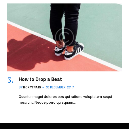
How to Drop a Beat
BY
HORYTNAIG
30 DECEMBER، 2017
Quuntur magni dolores eos qui ratione voluptatem sequi
nesciunt. Neque porro quisquam…