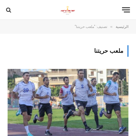
»
الرئيسية
تصنيف: "ملعب حريتنا"
ملعب حريتنا