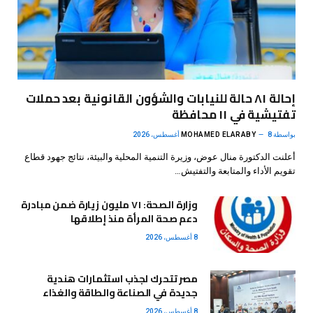
إحالة ٨١ حالة للنيابات والشؤون القانونية بعد حملات
تفتيشية في ١١ محافظة
بواسطة
8 أغسطس، 2026
MOHAMED ELARABY
أعلنت الدكتورة منال عوض، وزيرة التنمية المحلية والبيئة، نتائج جهود قطاع
تقويم الأداء والمتابعة والتفتيش…
وزارة الصحة: ٧١ مليون زيارة ضمن مبادرة
دعم صحة المرأة منذ إطلاقها
8 أغسطس، 2026
مصر تتحرك لجذب استثمارات هندية
جديدة في الصناعة والطاقة والغذاء
8 أغسطس، 2026