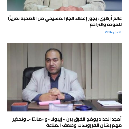
عالم أزهري: يجوز إعطاء الجار المسيحي من الأضحية تعزيزًا
للمودة والتراحم
21 مايو، 2026
أمجد الحداد يوضح الفرق بين «إيبولا» و«هانتا».. وتحذير
مهم بشأن الفيروسات وضعف المناعة