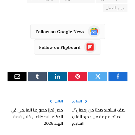
وزير العمل
Follow on Google News
Follow on Flipboard
فيسبوك
تويتر
بينتيريست
لينكدإن
Tumblr
البريد
الإلكترو
السابق
التالي
كيف تستفيد صحيًا من رمضان؟..
مصر تعزز حضورها العالمي في
نصائح مهمة من عميد القلب
الذكاء الاصطناعي خلال قمة
السابق
الهند 2026