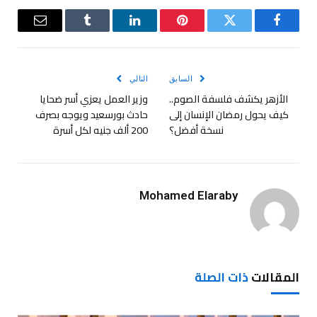
فيسبوك
تويتر
بينتيريست
لينكدإن
Tumblr
البريد
الإلكترو
السابق
التالي
الأزهر يكشف فلسفة الصوم..
وزير العمل يعزي أسر ضحايا
كيف يحول رمضان الإنسان إلى
حادث بورسعيد ويوجه بصرف
نسخة أفضل؟
200 ألف جنيه لكل أسرة
Mohamed Elaraby
المقالات
ذات الصلة