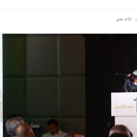
ت
2 دقائق