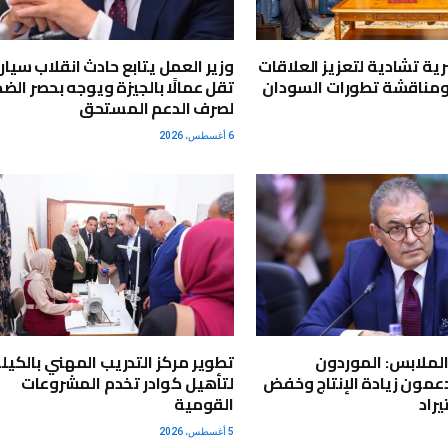
ية تشادية لتعزيز العلاقات
وزير العمل يتابع حادث انقلاب سيار
ومناقشة تطورات السودان
تقل عمالًا بالجيزة ويوجه بحصر الضح
لصرف الدعم المستحق
6 أغسطس، 2026
لملابس: الموردون
عمون زيادة الإنتاج وخفض
لتأهيل كوادر تخدم المشروعات
راد
القومية
5 أغسطس، 2026