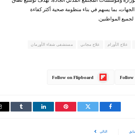
لجهات، بما يسهم في بناء منظومة صحية أكثر كفاءة
لجميع المواطنين.
علاج الأورام
علاج مجاني
مستشفى شفاء الأورمان
Follow on Flipboard
Follow
فيسبوك
تويتر
بينتيريست
لينكدإن
Tumblr
ابق
التالي