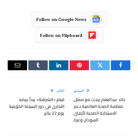
Follow on Google News
Follow on Flipboard
فيسبوك
تويتر
بينتيريست
لينكدإن
Tumblr
البريد
الإلكترو
السابق
التالي
خالد عبدالغفار يبحث مع ممثل
فيلم «الشرنقة» يبدأ عرضه
منظمة الصحة العالمية دعم
التجاري في دور السينما الكويتية
الاستجابة الصحية لأزمتي
يوم 22 يناير
السودان وغزة