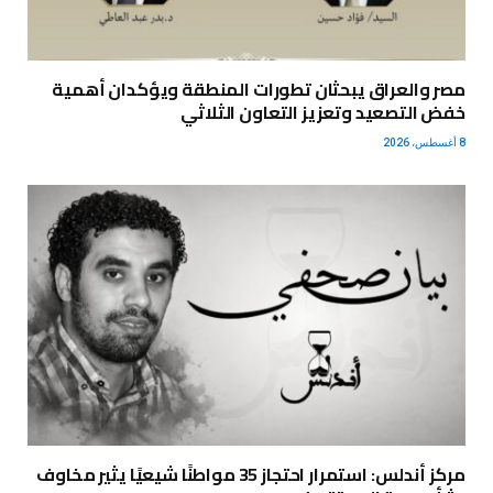
مصر والعراق يبحثان تطورات المنطقة ويؤكدان أهمية
خفض التصعيد وتعزيز التعاون الثلاثي
8 أغسطس، 2026
مركز أندلس: استمرار احتجاز 35 مواطنًا شيعيًا يثير مخاوف