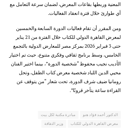
المعنية وربطها بقاعات المعرض، لضمان سرعة التعامل مع
أي طوارئ خلال فترة انعقاد الفعاليات.
ومن المقرر أن تقام فعاليات الدورة السابعة والخمسين
لمعرض القاهرة الدولي للكتاب خلال الفترة من 21 يناير
حتى 3 فبراير 2026 بمركز مصر للمعارض الدولية بالتجمع
الخامس، وسط برنامج ثقافي وفكري متنوع، حيث تم اختيار
الأديب نجيب محفوظ “شخصية الدورة”، بينما اختير الفنان
محيي الدين اللباد شخصية معرض كتاب الطفل، وتحل
رومانيا ضيف شرف الدورة، تحت شعار “من يتوقف عن
القراءة ساعة يتأخر قرونًا”.
الدكتور أحمد فؤاد هنو
مبادرة مكتبة لكل بيت
معرض القاهرة الدولي للكتاب
وزير الثقافة