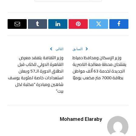
فيسبوك
تويتر
بينتيريست
لينكدإن
Tumblr
البريد
الإلكترو
السابق
التالي
وزير الإسكان ومحافظ دمياط
وزير الثقافة يتفقد معرض
يفتتحان محطة معالجة الناصرية
القاهرة الدولي للكتاب قبل
الجديدة لخدمة 63 ألف مواطن
انطلاق الدورة الـ57 ويعلن
بطاقة 7000 متر مكعب يوميًا
استعدادات خاصة لمئوية يوسف
شاهين ومبادرة “مكتبة لكل
بيت”
Mohamed Elaraby