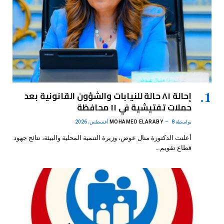
إحالة ٨١ حالة للنيابات والشؤون القانونية بعد
حملات تفتيشية في ١١ محافظة
بواسطة
8 أغسطس، 2026
MOHAMED ELARABY
أعلنت الدكتورة منال عوض، وزيرة التنمية المحلية والبيئة، نتائج جهود
قطاع تقويم…