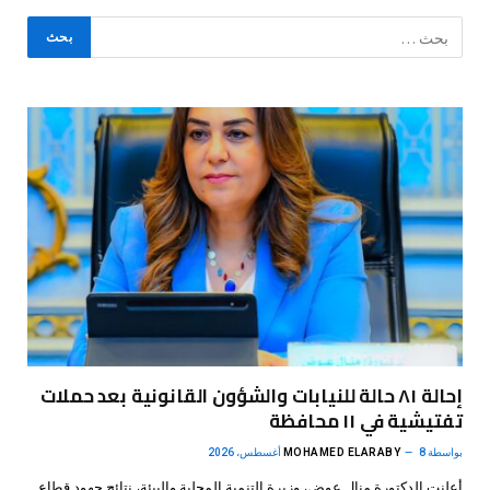
إحالة ٨١ حالة للنيابات والشؤون القانونية بعد حملات
تفتيشية في ١١ محافظة
بواسطة
8 أغسطس، 2026
MOHAMED ELARABY
أعلنت الدكتورة منال عوض، وزيرة التنمية المحلية والبيئة، نتائج جهود قطاع