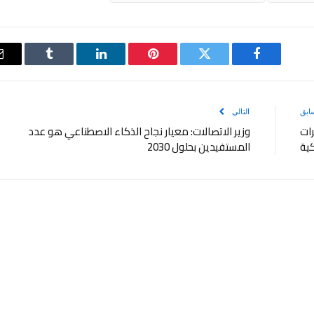
فيسبوك
تويتر
بينتيريست
لينكدإن
Tumblr
ابق
التالي
رات
وزير الاتصالات: معيار نجاح الذكاء الاصطناعي هو عدد
كية
المستفيدين بحلول 2030