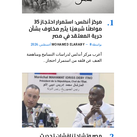
مركز أندلس: استمرار احتجاز 35
مواطنًا شيعيًا يثير مخاوف بشأن
حرية المعتقد في مصر
بواسطة
8 أغسطس، 2026
MOHAMED ELARABY
أعرب مركز أندلس لدراسات التسامح ومناهضة
العنف عن قلقه من استمرار احتجاز…
مصر وتشاد تناقشان تحديث