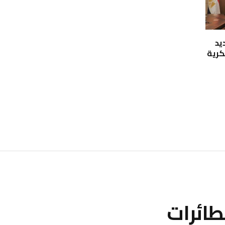
يد
كرية
طائرات