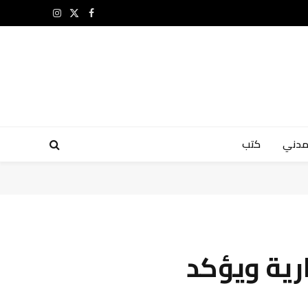
X
فيسبوك
الانستغرام
(Twitter)
مدني
كتب
ارية ويؤكد