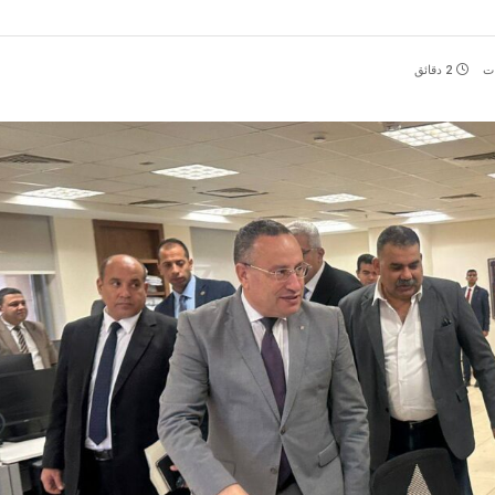
ات
2 دقائق