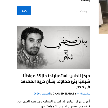
مركز أندلس: استمرار احتجاز 35 مواطنًا
شيعيًا يثير مخاوف بشأن حرية المعتقد
في مصر
بواسطة
8 أغسطس، 2026
MOHAMED ELARABY
أعرب مركز أندلس لدراسات التسامح ومناهضة العنف عن
قلقه من استمرار احتجاز 35 مواطنًا من…