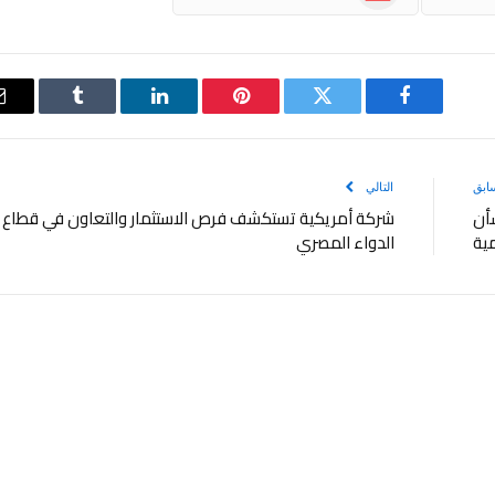
فيسبوك
تويتر
بينتيريست
لينكدإن
Tumblr
ابق
التالي
شأن
شركة أمريكية تستكشف فرص الاستثمار والتعاون في قطاع
مية
الدواء المصري