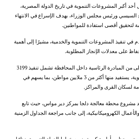
حد أكبر المشروعات التنموية في تاريخ الدولة المصرية،
 السيسي ورئيس مجلس الوزراء، بهدف الإسراع في الانتهاء
ة لتحقيق أقصى استفادة للمواطنين.
م في تنفيذ المشروعات التنموية والخدمية، مشيرًا إلى أهمية
فاظ على معدلات الإنجاز المطلوبة.
من جانبه، أوضح محافظ المنيا أن المرحلة الأولى من المبادرة الرئاسية داخل المحافظة تشمل تنفيذ 3199
مشروعًا في مختلف القطاعات الخدمية والتنموية، يستفيد منها أكثر من 3 ملايين مواطن، بما يسهم في
ة لسكان القرى والمراكز.
فقد مشروع محطة معالجة دلجا بمركز دير مواس، حيث تابع
والأعمال الكهروميكانيكية، إلى جانب مراجعة الجداول الزمنية
حي يحظى بأولوية كبيرة ضمن خطط الدولة التنموية، نظرًا