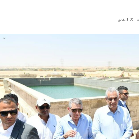
ت
3 دقائق