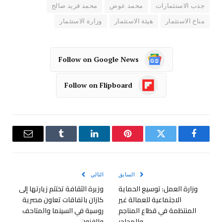
جذب الاستثمارات
محمد عوض
محمد فريد صالح
مناخ الاستثمار
هيئة الاستثمار
وزارة الاستثمار
Follow on Google News
Follow on Flipboard
فيسبوك
تويتر
بينتيريست
لينكدإن
Tumblr
البريد
الإلكترو
السابق
التالي
وزارة العمل: توسيع الحماية
وزيرة الثقافة تختتم زيارتها إلى
الاجتماعية للعمالة غير
كازان باتفاقات تعاون مصرية
المنتظمة في قطاع المناجم
روسية في السينما والمتاحف
والمحاجر
والفنون