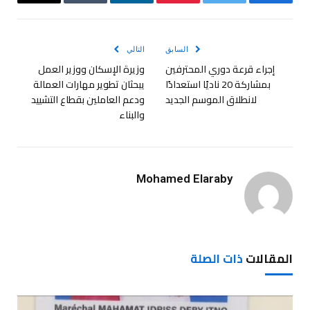
فيسبوك
تويتر
بينتيريست
لينكدإن
Tumblr
البريد
الإلكترو
السابق
التالي
إجراء قرعة دوري المحترفين
وزيرة الإسكان ووزير العمل
بمشاركة 20 ناديًا استعدادًا
يبحثان تطوير مهارات العمالة
لانطلاق الموسم الجديد
ودعم العاملين بقطاع التشييد
والبناء
Mohamed Elaraby
المقالات
ذات الصلة