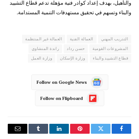
والتأهيل، بهدف إعداد كوادر فنية مؤهلة تدعم قطاع التشييد
والبناء وتسهم في تحقيق مستهدفات التنمية المستدامة.
التدريب المهني
العمالة الفنية
العمالة غير المنتظمة
المشروعات القومية
حسن رداد
راندة المنشاوي
قطاع التشييد والبناء
وزارة الإسكان
وزارة العمل
Follow on Google News
Follow on Flipboard
فيسبوك
تويتر
بينتيريست
لينكدإن
Tumblr
البريد