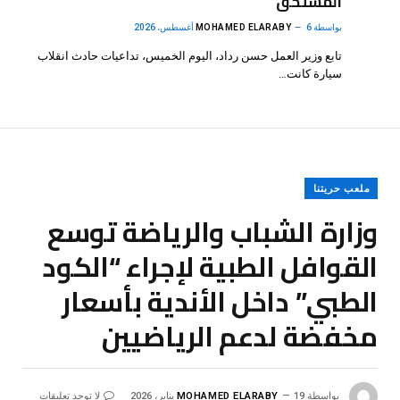
المستحق
بواسطة
6 أغسطس، 2026
MOHAMED ELARABY
تابع وزير العمل حسن رداد، اليوم الخميس، تداعيات حادث انقلاب
سيارة كانت…
ملعب حريتنا
وزارة الشباب والرياضة توسع
القوافل الطبية لإجراء “الكود
الطبي” داخل الأندية بأسعار
مخفضة لدعم الرياضيين
بواسطة
19 يناير، 2026
MOHAMED ELARABY
لا توجد تعليقات