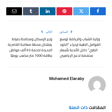
فيسبوك
تويتر
بينتيريست
لينكدإن
Tumblr
البريد
الإلكترو
السابق
التالي
وزارة الشباب والرياضة توسع
وزير الإسكان ومحافظ دمياط
القوافل الطبية لإجراء “الكود
يفتتحان محطة معالجة الناصرية
الطبي” داخل الأندية بأسعار
الجديدة لخدمة 63 ألف مواطن
مخفضة لدعم الرياضيين
بطاقة 7000 متر مكعب يوميًا
Mohamed Elaraby
المقالات
ذات الصلة