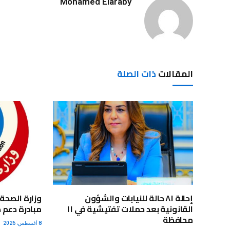
Mohamed Elaraby
المقالات
ذات الصلة
إحالة ٨١ حالة للنيابات والشؤون
القانونية بعد حملات تفتيشية في ١١
مبادرة دعم 
محافظة
8 أغسطس، 2026