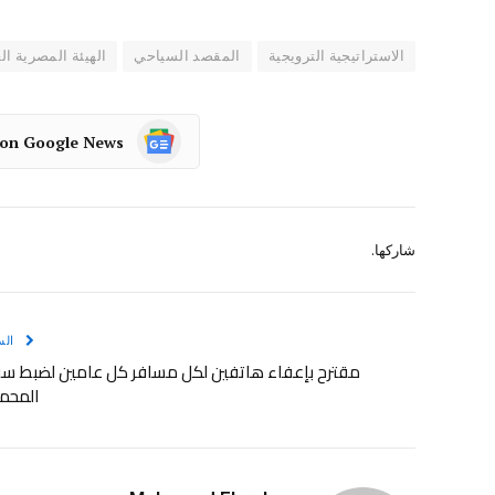
الاستراتيجية الترويجية
المقصد السياحي
الهيئة المصرية ا
 on Google News
شاركها.
الس
مقترح بإعفاء هاتفين لكل مسافر كل عامين لضبط س
المحم