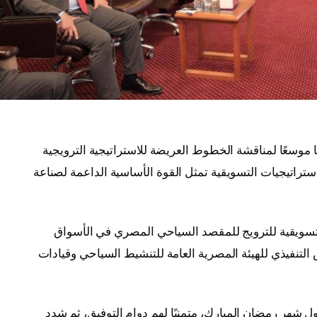
 موسعًا لمناقشة الخطوط العريضة للاستراتيجية الترويجية
لي 2026-2027، مؤكدًا أن الاستراتيجيات التسويقية تمثل القوة الأساسية الداعمة لصناعة
التسويقية للترويج للمقصد السياحي المصري في الأسواق
لتنفيذي للهيئة المصرية العامة للتنشيط السياحي وقيادات
ول شهر رمضان المبارك، متمنيًا لهم دوام التوفيق، ثم شدد