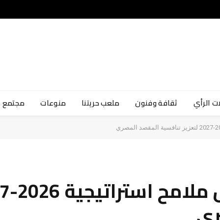
ت الرأي
ثقافة وفنون
ملعب حريتنا
منوعات
مجتمع 
ري