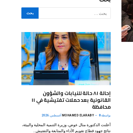
إحالة ٨١ حالة للنيابات والشؤون
القانونية بعد حملات تفتيشية في ١١
محافظة
بواسطة
8 أغسطس، 2026
MOHAMED ELARABY
أعلنت الدكتورة منال عوض، وزيرة التنمية المحلية والبيئة،
نتائج جهود قطاع تقويم الأداء والمتابعة والتفتيش…