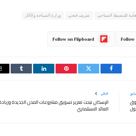
لعامة للتنشيط السياحي
شريف فتحي
وزارة السياحة والآثار
Follow on Flipboard
Follow
فيسبوك
تويتر
بينتيريست
لينكدإن
Tumblr
ابق
التالي
وق
الإسكان تبحث تعزيز تسويق مشروعات المدن الجديدة وزيادة
ول
العائد الاستثماري