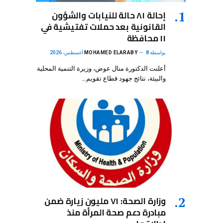
إحالة ٨١ حالة للنيابات والشؤون
القانونية بعد حملات تفتيشية في
١١ محافظة
بواسطة
8 أغسطس، 2026
MOHAMED ELARABY
أعلنت الدكتورة منال عوض، وزيرة التنمية المحلية
والبيئة، نتائج جهود قطاع تقويم…
وزارة الصحة: ٧١ مليون زيارة ضمن
مبادرة دعم صحة المرأة منذ