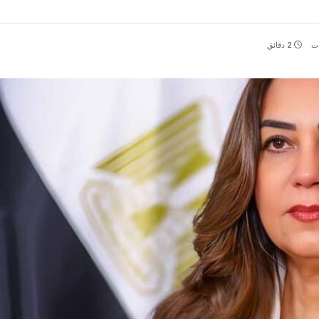
ات
2 دقائق