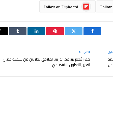
Follow on Flipboard
Follow
فيسبوك
تويتر
بينتيريست
لينكدإن
Tumblr
ابق
التالي
بعد
مصر تُنظم برنامجًا تدريبيًا لملاحق تجاريين من سلطنة عُمان
جدل
لتعزيز التعاون الاقتصادي