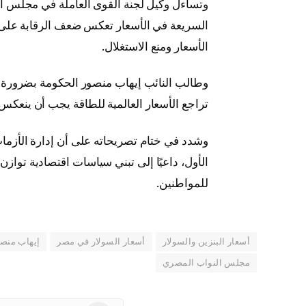
وتساءل وكيل لجنة القوى العاملة في مجلس الن
السريعة في الأسعار تعكس ضعف الرقابة على ح
الأسعار ومنع الاستغلال.
وطالب النائب إيهاب منصور الحكومة بضرورة مر
تراجع الأسعار العالمية للطاقة يجب أن ينعكس
وشدد في ختام تصريحاته على أن إدارة الأزما
الأول، داعيًا إلى تبني سياسات اقتصادية توازن
للمواطنين.
أسعار البنزين والسولار
أسعار السولار في مصر
إيهاب منص
مجلس النواب المصري