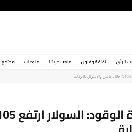
ت الرأي
ثقافة وفنون
ملعب حريتنا
منوعات
مجتمع 
ة
بة