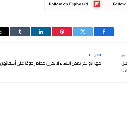
Follow on Flipboard
Follow
فيسبوك
تويتر
بينتيريست
لينكدإن
Tumblr
ابق
التالي
قبل
مها أبو بكر: بعض النساء لا يحررن محاضر خوفًا على أشقائهن
يون