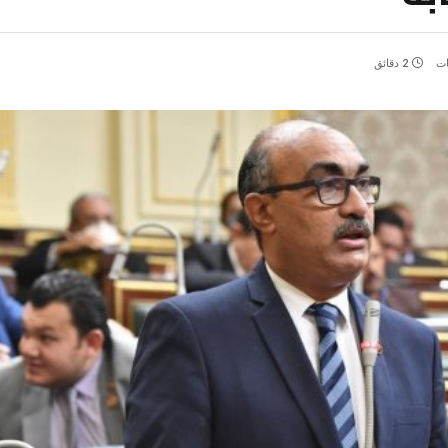
ات
2 دقائق