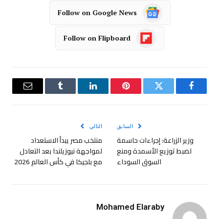
Follow on Google News
Follow on Flipboard
فيسبوك
تويتر
بينتيريست
لينكدإن
Tumblr
البريد
الإلكترو
السابق
التالي
وزير الزراعة: إجراءات حاسمة
منتخب مصر يبدأ الاستعداد
لضبط توزيع الأسمدة ومنع
لمواجهة نيوزيلندا بعد التعادل
السوق السوداء
مع بلجيكا في كأس العالم 2026
Mohamed Elaraby