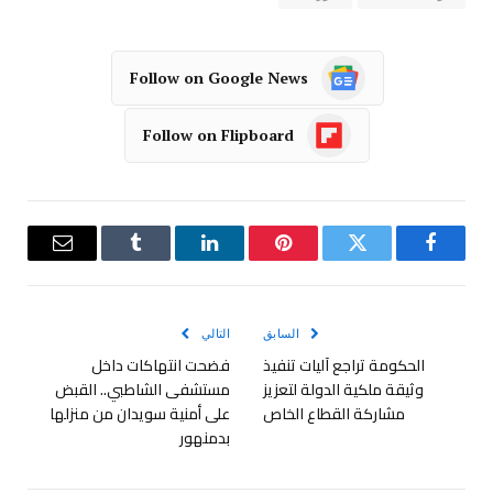
Follow on Google News
Follow on Flipboard
فيسبوك
تويتر
بينتيريست
لينكدإن
Tumblr
البريد
الإلكترو
السابق
التالي
الحكومة تراجع آليات تنفيذ
فضحت انتهاكات داخل
وثيقة ملكية الدولة لتعزيز
مستشفى الشاطبي.. القبض
مشاركة القطاع الخاص
على أمنية سويدان من منزلها
بدمنهور