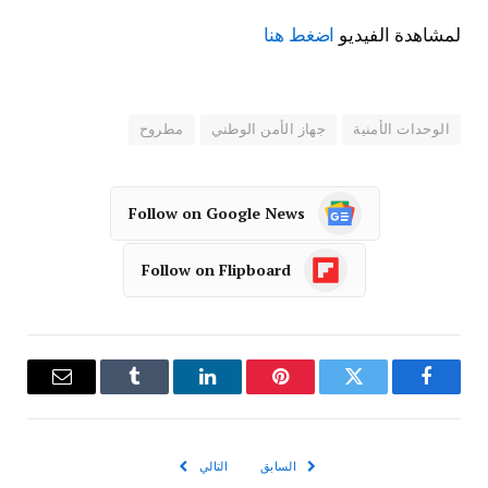
لمشاهدة الفيديو
اضغط هنا
الوحدات الأمنية
جهاز الأمن الوطني
مطروح
Follow on Google News
Follow on Flipboard
فيسبوك
تويتر
بينتيريست
لينكدإن
Tumblr
البريد
الإلكترو
السابق
التالي