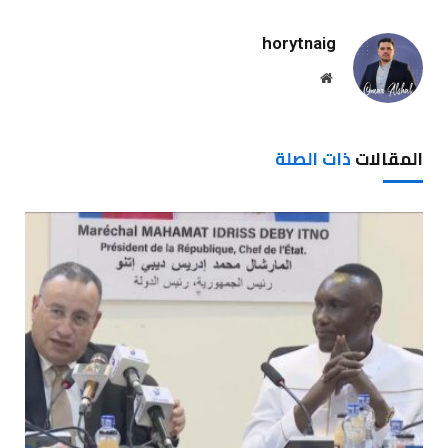
horytnaig
موقع
الويب
المقالات
ذات الصلة