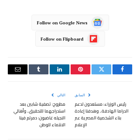
Follow on Google News
Follow on Flipboard
فيسبوك
تويتر
بينتيريست
لينكدإن
Tumblr
البريد
الإلكترو
السابق
التالي
رئيس الوزراء: مستعدون لدعم
مطروح: تصفية شابين بعد
الدراما الهادفة.. وهدفنا إعادة
استدراجهما للتحقيق.. وأهالي
بناء الشخصية المصرية عبر
النجيله غاضبون: دمرتم فينا
الإعلام
الانتماء للوطن