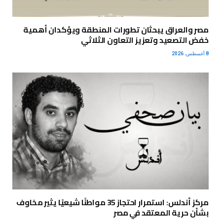
مصر والعراق يبحثان تطورات المنطقة ويؤكدان أهمية
خفض التصعيد وتعزيز التعاون الثلاثي
8 أغسطس، 2026
مركز أندلس: استمرار احتجاز 35 مواطنًا شيعيًا يثير مخاوف
بشأن حرية المعتقد في مصر