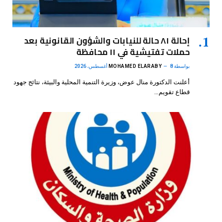
إحالة ٨١ حالة للنيابات والشؤون القانونية بعد
حملات تفتيشية في ١١ محافظة
بواسطة
8 أغسطس، 2026
MOHAMED ELARABY
أعلنت الدكتورة منال عوض، وزيرة التنمية المحلية والبيئة، نتائج جهود
قطاع تقويم…