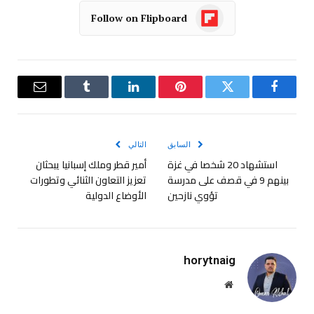
Follow on Flipboard
فيسبوك
تويتر
بينتيريست
لينكدإن
Tumblr
البريد
الإلكترو
السابق
التالي
استشهاد 20 شخصا في غزة
أمير قطر وملك إسبانيا يبحثان
بينهم 9 في قصف على مدرسة
تعزيز التعاون الثنائي وتطورات
تؤوي نازحين
الأوضاع الدولية
horytnaig
موقع
الويب