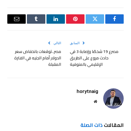
فيسبوك
تويتر
بينتيريست
لينكدإن
Tumblr
البريد
الإلكترو
السابق
التالي
مصرع 19 شخصًا وإصابة 3 في
مصر..توقعات بانخفاض سعر
حادث مروع على الطريق
الدولار أمام الجنيه في الفترة
الإقليمي بالمنوفية
المقبلة
horytnaig
موقع
الويب
المقالات
ذات الصلة