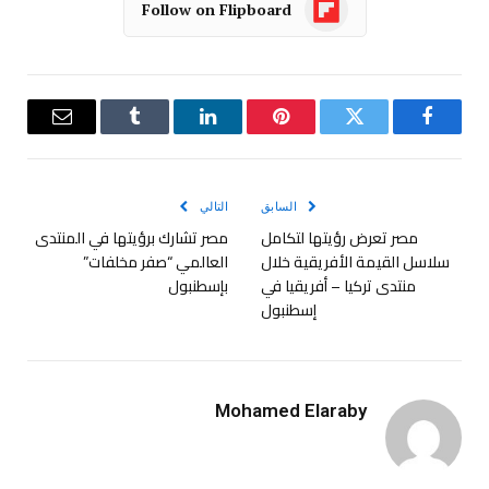
Follow on Flipboard
فيسبوك
تويتر
بينتيريست
لينكدإن
Tumblr
البريد
الإلكترو
السابق
التالي
مصر تعرض رؤيتها لتكامل
مصر تشارك برؤيتها في المنتدى
سلاسل القيمة الأفريقية خلال
العالمي “صفر مخلفات”
منتدى تركيا – أفريقيا في
بإسطنبول
إسطنبول
Mohamed Elaraby