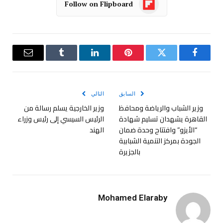
Follow on Flipboard
فيسبوك
تويتر
بينتيريست
لينكدإن
Tumblr
البريد
الإلكترو
السابق
التالي
وزير الشباب والرياضة ومحافظ
وزير الخارجية يسلم رسالة من
القاهرة يشهدان تسليم شهادة
الرئيس السيسي إلى رئيس وزراء
“الأيزو” وافتتاح وحدة ضمان
الهند
الجودة بمركز التنمية الشبابية
بالجزيرة
Mohamed Elaraby