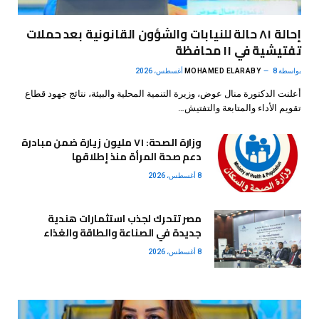
إحالة ٨١ حالة للنيابات والشؤون القانونية بعد حملات
تفتيشية في ١١ محافظة
بواسطة
8 أغسطس، 2026
MOHAMED ELARABY
أعلنت الدكتورة منال عوض، وزيرة التنمية المحلية والبيئة، نتائج جهود قطاع
تقويم الأداء والمتابعة والتفتيش…
وزارة الصحة: ٧١ مليون زيارة ضمن مبادرة
دعم صحة المرأة منذ إطلاقها
8 أغسطس، 2026
مصر تتحرك لجذب استثمارات هندية
جديدة في الصناعة والطاقة والغذاء
8 أغسطس، 2026