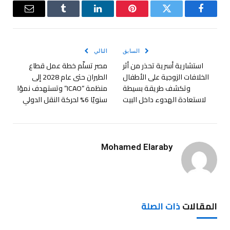
فيسبوك
تويتر
بينتيريست
لينكدإن
Tumblr
البريد
الإلكترو
السابق
التالي
استشارية أسرية تحذر من أثر
مصر تسلّم خطة عمل قطاع
الخلافات الزوجية على الأطفال
الطيران حتى عام 2028 إلى
وتكشف طريقة بسيطة
منظمة “ICAO” وتستهدف نموًا
لاستعادة الهدوء داخل البيت
سنويًا 6% لحركة النقل الدولي
Mohamed Elaraby
المقالات
ذات الصلة