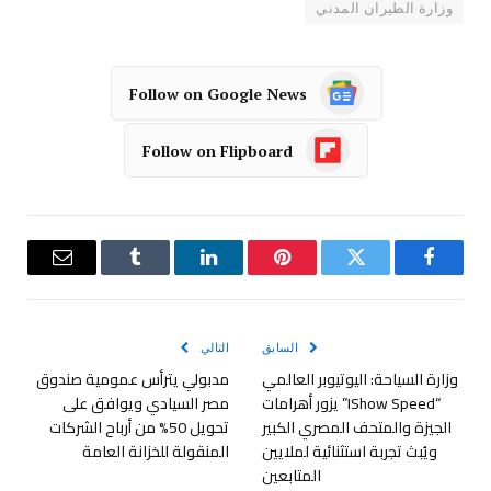
وزارة الطيران المدني
Follow on Google News
Follow on Flipboard
فيسبوك
تويتر
بينتيريست
لينكدإن
Tumblr
البريد
الإلكترو
السابق
التالي
وزارة السياحة: اليوتيوبر العالمي
مدبولي يترأس عمومية صندوق
“IShow Speed” يزور أهرامات
مصر السيادي ويوافق على
الجيزة والمتحف المصري الكبير
تحويل 50% من أرباح الشركات
ويُبث تجربة استثنائية لملايين
المنقولة للخزانة العامة
المتابعين