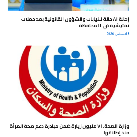
إحالة ٨١ حالة للنيابات والشؤون القانونية بعد حملات
تفتيشية في ١١ محافظة
8 أغسطس، 2026
وزارة الصحة: ٧١ مليون زيارة ضمن مبادرة دعم صحة المرأة
منذ إطلاقها