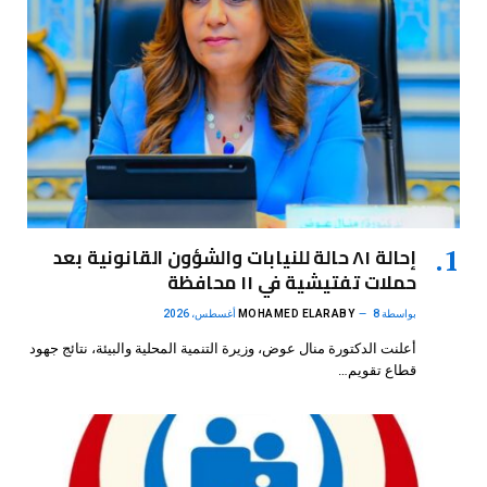
إحالة ٨١ حالة للنيابات والشؤون القانونية بعد
حملات تفتيشية في ١١ محافظة
بواسطة
8 أغسطس، 2026
MOHAMED ELARABY
أعلنت الدكتورة منال عوض، وزيرة التنمية المحلية والبيئة، نتائج جهود
قطاع تقويم…