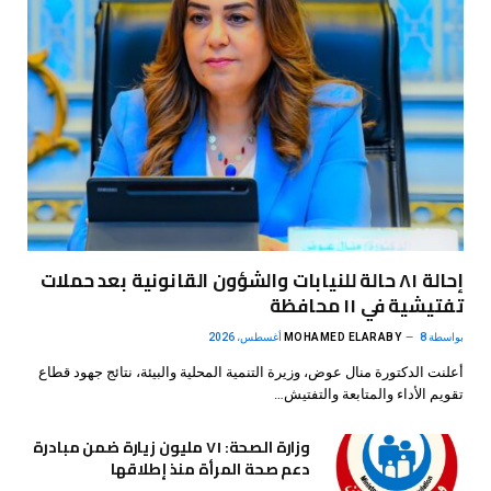
إحالة ٨١ حالة للنيابات والشؤون القانونية بعد حملات
تفتيشية في ١١ محافظة
بواسطة
8 أغسطس، 2026
MOHAMED ELARABY
أعلنت الدكتورة منال عوض، وزيرة التنمية المحلية والبيئة، نتائج جهود قطاع
تقويم الأداء والمتابعة والتفتيش…
وزارة الصحة: ٧١ مليون زيارة ضمن مبادرة
دعم صحة المرأة منذ إطلاقها