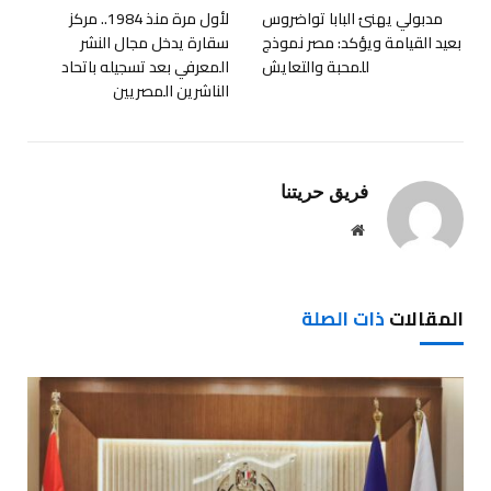
مدبولي يهنئ البابا تواضروس
لأول مرة منذ 1984.. مركز
بعيد القيامة ويؤكد: مصر نموذج
سقارة يدخل مجال النشر
للمحبة والتعايش
المعرفي بعد تسجيله باتحاد
الناشرين المصريين
فريق حريتنا
موقع
الويب
المقالات
ذات الصلة