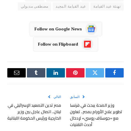
تهنئة عيد القيامة
عيد القيامة المجيد
مصطفى مدبولي
Follow on Google News
Follow on Flipboard
فيسبوك
تويتر
بينتيريست
لينكدإن
Tumblr
البريد
الإلكترو
السابق
التالي
وزير الصحة يبحث في فرنسا
مصر تدين التصعيد الإسرائيلي في
تطوير علاج الأورام بمصر.. تعاون
لبنان.. اتصال عاجل بين وزير
مع «جوستاف روسي» لإدخال
الخارجية ورئيس الحكومة اللبنانية
أحدث التقنيات