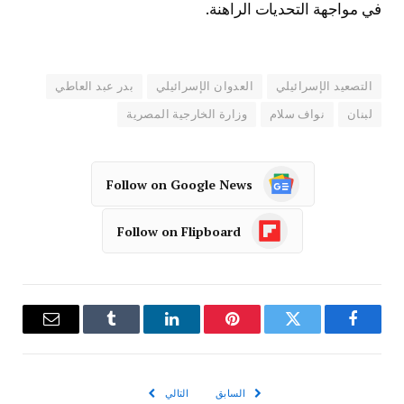
في مواجهة التحديات الراهنة.
التصعيد الإسرائيلي
العدوان الإسرائيلي
بدر عبد العاطي
لبنان
نواف سلام
وزارة الخارجية المصرية
Follow on Google News
Follow on Flipboard
فيسبوك
تويتر
بينتيريست
لينكدإن
Tumblr
البريد
الإلكترو
السابق
التالي