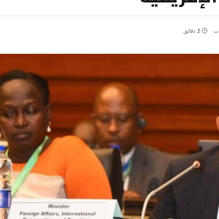
ات
2 دقائق