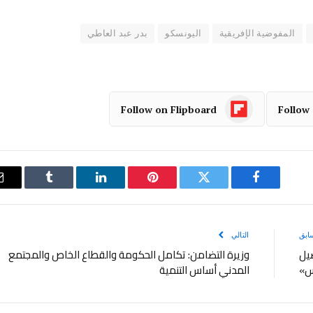
المفوضية الإفريقية
اليونسكو
بدر عبد العاطي
Follow on Flipboard
Follow
فيسبوك
تويتر
بينتيريست
لينكدإن
Tumblr
ابق
التالي
يل
وزيرة التضامن: تكامل الحكومة والقطاع الخاص والمجتمع
س»
المدني أساس التنمية