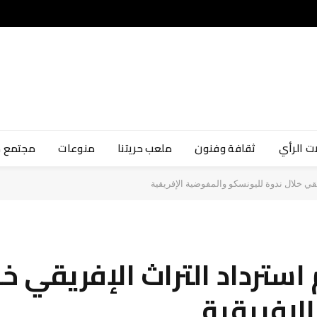
ت الرأي
ثقافة وفنون
ملعب حريتنا
منوعات
مجتمع 
قي خلال ندوة لليونسكو والمفوضية الإفريقية
 استرداد التراث الإفريقي خ
لإفريقية