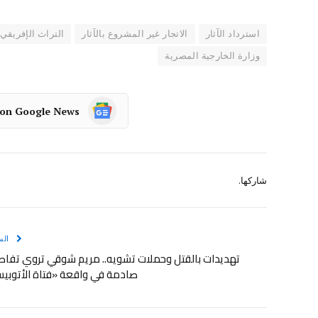
استرداد الآثار
الاتجار غير المشروع بالآثار
التراث الإفريقي
وزارة الخارجية المصرية
 on Google News
شاركها.
الس
تهديدات بالقتل وحملات تشويه.. مريم شوقي تروي تفاص
صادمة في واقعة «فتاة الأتوبي