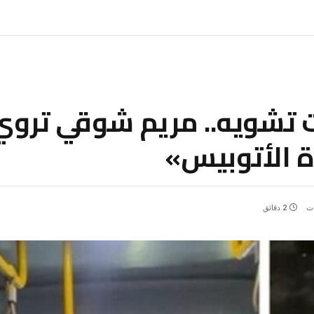
ت تشويه.. مريم شوقي ترو
 الأتوبيس»
ات
2 دقائق