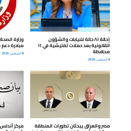
إحالة ٨١ حالة للنيابات والشؤون
القانونية بعد حملات تفتيشية في ١١
مبادرة دعم 
محافظة
8 أغسطس، 2026
8 أغسطس، 2026
مصر والعراق يبحثان تطورات المنطقة