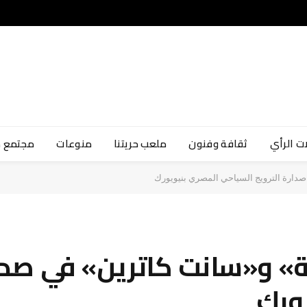
ت الرأي
ثقافة وفنون
ملعب حريتنا
منوعات
مجتمع 
صدارة الترويج السياحي المصري بنيويورك
» و«سانت كاترين» في صدار
ورك