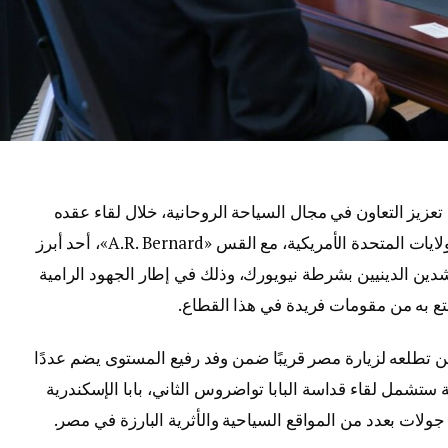
عزيز التعاون في مجال السياحة الروحانية، خلال لقاء عقده
بمقر القنصلية المصرية في مدينة نيويورك بالولايات المتحدة الأمريكية، مع القس «A.R. Bernard»، أحد أبرز
شدين الدينيين بشرطة نيويورك، وذلك في إطار الجهود الرامية
تع به من مقومات فريدة في هذا القطاع.
 اللقاء، أعرب القس «A.R. Bernard» عن تطلعه لزيارة مصر قريبًا ضمن وفد رفيع المستوى يضم عددًا
ة ستشمل لقاء قداسة البابا تواضروس الثاني، بابا الإسكندرية
ولات بعدد من المواقع السياحية والأثرية البارزة في مصر.