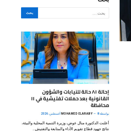
إحالة ٨١ حالة للنيابات والشؤون
القانونية بعد حملات تفتيشية في ١١
محافظة
بواسطة
8 أغسطس، 2026
MOHAMED ELARABY
أعلنت الدكتورة منال عوض، وزيرة التنمية المحلية والبيئة،
نتائج جهود قطاع تقويم الأداء والمتابعة والتفتيش…