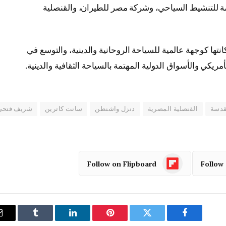
عامة للتنشيط السياحي، وشركة مصر للطيران، والقنصلية
نتها كوجهة عالمية للسياحة الروحانية والدينية، والتوسع في
كي والأسواق الدولية المهتمة بالسياحة الثقافية والدينية.
مقدسة
القنصلية المصرية
دنزل واشنطن
سانت كاترين
شريف فتحي
Follow on Flipboard
Follow
فيسبوك
تويتر
بينتيريست
لينكدإن
Tumblr