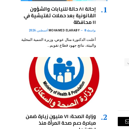
إحالة ٨١ حالة للنيابات والشؤون
القانونية بعد حملات تفتيشية في
١١ محافظة
بواسطة
8 أغسطس، 2026
MOHAMED ELARABY
أعلنت الدكتورة منال عوض، وزيرة التنمية المحلية
والبيئة، نتائج جهود قطاع تقويم…
وزارة الصحة: ٧١ مليون زيارة ضمن
مبادرة دعم صحة المرأة منذ
البريد