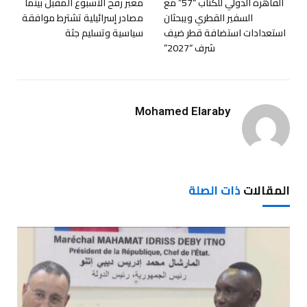
القاهرة الدولي للكتاب “57” مع
معبر رفح الأسبوع المقبل بينما
السفير القطري ويبحثان
مصادر إسرائيلية تشترط موافقة
استعدادات استضافة قطر ضيف
سياسية وتسليم جثة
شرف “2027”
Mohamed Elaraby
المقالات
ذات الصلة