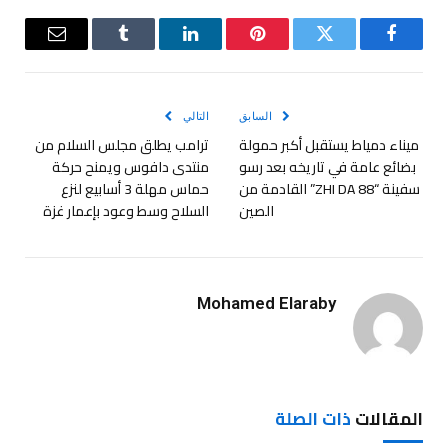
فيسبوك
تويتر
بينتيريست
لينكدإن
Tumblr
البريد
الإلكترو
السابق
التالي
ميناء دمياط يستقبل أكبر حمولة
ترامب يطلق مجلس السلام من
بضائع عامة في تاريخه بعد رسو
منتدى دافوس ويمنح حركة
سفينة “ZHI DA 88” القادمة من
حماس مهلة 3 أسابيع لنزع
الصين
السلاح وسط وعود بإعمار غزة
Mohamed Elaraby
المقالات
ذات الصلة