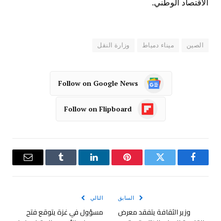
الاقتصاد الوطني.
الصين
ميناء دمياط
وزارة النقل
Follow on Google News
Follow on Flipboard
فيسبوك
تويتر
بينتيريست
لينكدإن
Tumblr
البريد
الإلكترو
السابق
التالي
وزير الثقافة يتفقد معرض
مسؤول في غزة يتوقع فتح