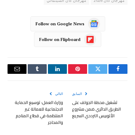
مهرجان كان 2026
مهرجان كان السينمائي
Follow on Google News
Follow on Flipboard
فيسبوك
تويتر
بينتيريست
لينكدإن
Tumblr
البريد
الإلكترو
السابق
التالي
تشغيل محطة الجولف على
وزارة العمل: توسيع الحماية
الطريق الدائري ضمن مشروع
الاجتماعية للعمالة غير
الأتوبيس الترددي السريع
المنتظمة في قطاع المناجم
والمحاجر