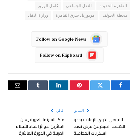
القاهرة الجديدة
النقل الجماعي
كامل الوزير
محطة الجولف
مونوريل شرق القاهرة
وزارة النقل
Follow on Google News
Follow on Flipboard
فيسبوك
تويتر
بينتيريست
لينكدإن
Tumblr
البريد
الإلكترو
السابق
التالي
القومي لذوي الإعاقة يدعو
مركز السينما العربية يعلن
للكشف المبكر عن مرض تعدد
الفائزين بجوائز النقاد للأفلام
السكريات المخاطية
العربية في الدورة العاشرة