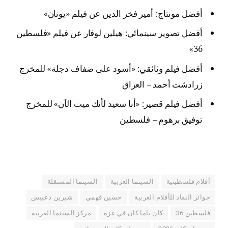
أفضل مونتاج: أمير فخر الدين عن فيلم «يونان»
أفضل تصوير سينمائي: هيلين لوفار عن فيلم «فلسطين
36»
أفضل فيلم وثائقي: «أسود على ضفاف دجلة» للمخرج
زرادشت أحمد – العراق
أفضل فيلم قصير: «أنا سعيد لأنك ميت الآن» للمخرج
توفيق برهوم – فلسطين
أفلام فلسطينية
السينما العربية
السينما المستقلة
جوائز النقاد للأفلام العربية
حسين فهمي
شيرين دعيبس
فلسطين 36
كان ياما كان في غزة
مركز السينما العربية