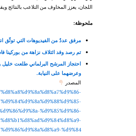
اللجان، يعزز المخاوف من التلاعب بالنتائج ويق
ملحوظة
:
مرفق عددٌ من الفيديوهات التي توثّق انته
تم رصد وفد ائتلاف نزاهة من بوركينا فاس
احتجاز المرشح البرلماني طلعت خليل و
وعرضهما على النيابة.
المصدر
.net/%d8%a8%d9%8a%d8%a7%d9%86-
7%d9%84%d9%8a%d9%88%d9%85-
%d9%86%d9%8a-%d9%85%d9%86-
%d8%b1%d8%ad%d9%84%d8%a9-
%d9%86%d9%8a%d8%a9-%d9%84/