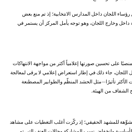
رؤساء اللجان داخل المدارس الانتخابية؛ إذ تم منع بعض
ة داخل وخارج اللجان، وهو توجه يأمل المركز أن يستمر في
 منصبًا على تحسين صورتها إعلامياً أكثر من مواجهة الانتهاكات
ل اللجان، جاء ذلك في إطار استعراض إعلامي لا يرقى لمعالجة
الأكثر تأثيرًا—مثل الحشد المنظّم والطوابير المصطنعة
 الشفاف من الهيئة.
مشوِّهة للمشهد الحقيقي؛ إذ ركّزت أغلب التغطيات على مشاهد
 الأساسية وانخفاض نسب المشاركة وحالات العنف التي تم