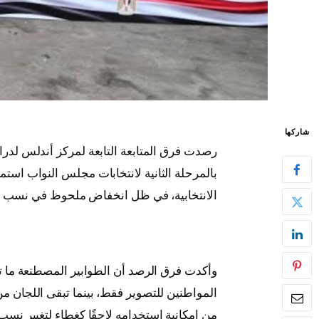
شاركها
رصدت فرق المتابعة التابعة لمركز أندلس لدر
بالمرحلة الثانية لانتخابات مجلس النواب استم
الانتخابية، في ظل انخفاض ملحوظ في نسب ا
وأكدت فرق الرصد أن الطوابير المصطنعة ما تزا
المواطنين للتصوير فقط، بينما تبقى اللجان من
من إمكانية استخدامه لاحقًا كغطاء لتغيير نسب ا