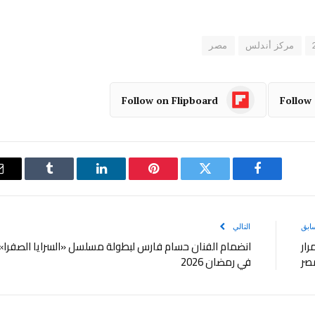
مركز أندلس
مصر
Follow on Flipboard
Follow
فيسبوك
تويتر
بينتيريست
لينكدإن
Tumblr
ابق
التالي
رار
انضمام الفنان حسام فارس لبطولة مسلسل «السرايا الصفرا»
مصر
في رمضان 2026