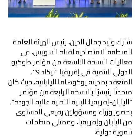
شارك وليد جمال الدين، رئيس الهيئة العامة
للمنطقة الاقتصادية لقناة السويس، في
فعاليات النسخة التاسعة من مؤتمر طوكيو
الدولي للتنمية في إفريقيا “تيكاد 9″،
المنعقد بمدينة يوكوهاما اليابانية، حيث كان
متحدثًا رئيسيًا بالنسخة الرابعة من مؤتمر
“اليابان-إفريقيا: البنية التحتية عالية الجودة”،
بحضور وزراء ومسؤولين رفيعي المستوى
من اليابان وإفريقيا، وممثلي منظمات
تنموية دولية.