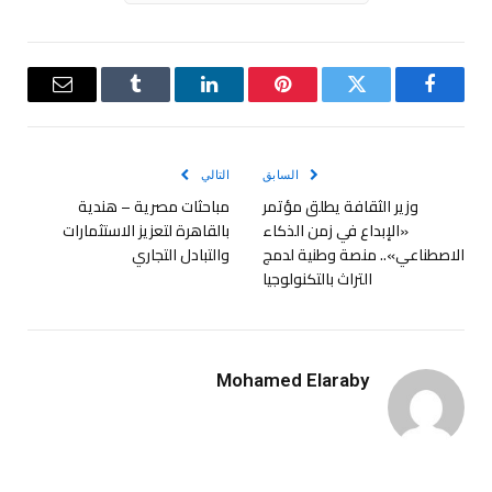
فيسبوك
تويتر
بينتيريست
لينكدإن
Tumblr
البريد
الإلكترو
السابق
التالي
وزير الثقافة يطلق مؤتمر
مباحثات مصرية – هندية
«الإبداع في زمن الذكاء
بالقاهرة لتعزيز الاستثمارات
الاصطناعي».. منصة وطنية لدمج
والتبادل التجاري
التراث بالتكنولوجيا
Mohamed Elaraby