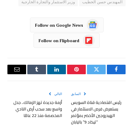
المهندس حسن الخطيب
وزير الاستثمار والتجارة الخارجية
Follow on Google News
Follow on Flipboard
فيسبوك
تويتر
بينتيريست
لينكدإن
Tumblr
البريد
الإلكترو
السابق
التالي
رئيس اقتصادية قناة السويس
أزمة جديدة تهز الزمالك.. جدل
يستعرض فرص الاستثمار في
واسع بعد سحب أرض النادي
الهيدروجين الأخضر بمؤتمر
المخصصة منذ 22 عامًا
“تيكاد 9” باليابان