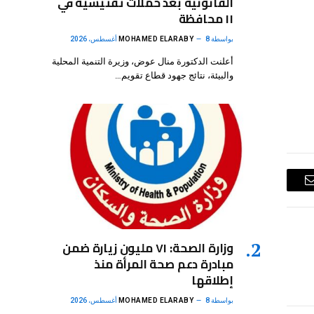
القانونية بعد حملات تفتيشية في
١١ محافظة
بواسطة
8 أغسطس، 2026
MOHAMED ELARABY
أعلنت الدكتورة منال عوض، وزيرة التنمية المحلية
والبيئة، نتائج جهود قطاع تقويم…
البريد
الإلكتروني
وزارة الصحة: ٧١ مليون زيارة ضمن
مبادرة دعم صحة المرأة منذ
إطلاقها
بواسطة
8 أغسطس، 2026
MOHAMED ELARABY