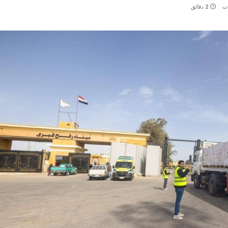
ات
2 دقائق