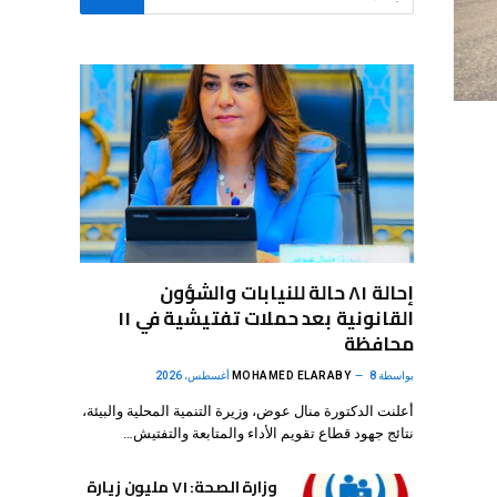
إحالة ٨١ حالة للنيابات والشؤون
القانونية بعد حملات تفتيشية في ١١
محافظة
بواسطة
8 أغسطس، 2026
MOHAMED ELARABY
أعلنت الدكتورة منال عوض، وزيرة التنمية المحلية والبيئة،
نتائج جهود قطاع تقويم الأداء والمتابعة والتفتيش…
وزارة الصحة: ٧١ مليون زيارة