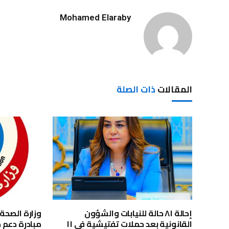
Mohamed Elaraby
المقالات
ذات الصلة
إحالة ٨١ حالة للنيابات والشؤون
القانونية بعد حملات تفتيشية في ١١
مبادرة دعم 