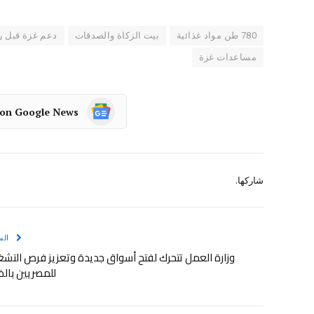
780 طن مواد غذائية
بيت الزكاة والصدقات
دعم غزة قبل 
مساعدات غزة
 on Google News
شاركها.
الس
وزارة العمل تتحرك لفتح أسواق جديدة وتعزيز فرص التش
للمصريين بالخ