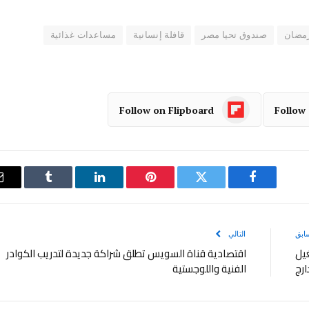
رمضان
صندوق تحيا مصر
قافلة إنسانية
مساعدات غذائية
Follow on Flipboard
Follow
فيسبوك
تويتر
بينتيريست
لينكدإن
Tumblr
ابق
التالي
غيل
اقتصادية قناة السويس تطلق شراكة جديدة لتدريب الكوادر
ارج
الفنية واللوجستية