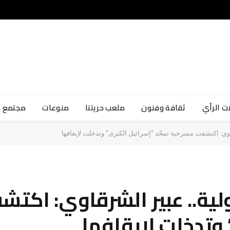
ت الرأي
ثقافة وفنون
ملعب حريتنا
منوعات
مجتمع 
وي: اكتشفت مسرحية تمجّد “إسرائيل الكبرى” وتدخلت لإيقافها
ية.. عبير الشرقاوي: اكت
 وتدخلت لإيقافها