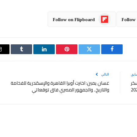
Follow on Flipboard
Follow
فيسبوك
تويتر
بينتيريست
لينكدإن
Tumblr
ابق
التالي
سكر
غسان يمين: اخترت أوبرا القاهرة والإسكندرية للفخامة
والتاريخ.. والجمهور المصري فاق توقعاتي