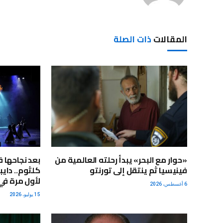
المقالات
ذات الصلة
«حوار مع البحر» يبدأ رحلته العالمية من
بعد نجاحها 
فينيسيا ثم ينتقل إلى تورنتو
كلثوم.. داي
لأول مرة في 
6 أغسطس، 2026
15 يوليو، 2026