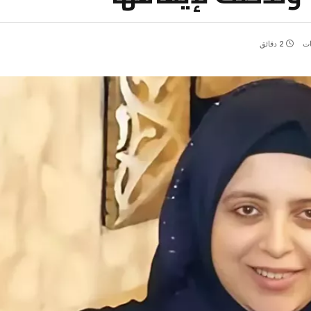
ات
2 دقائق