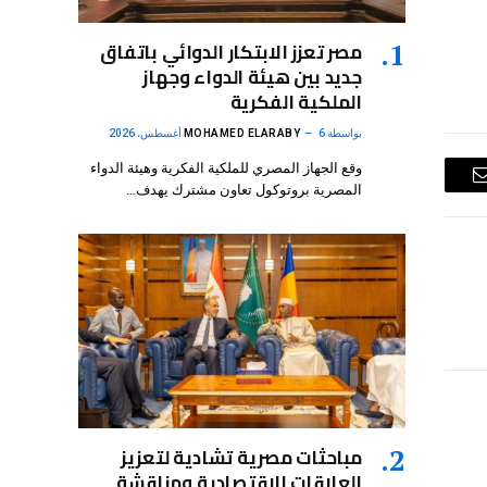
مصر تعزز الابتكار الدوائي باتفاق
جديد بين هيئة الدواء وجهاز
الملكية الفكرية
بواسطة
6 أغسطس، 2026
MOHAMED ELARABY
وقع الجهاز المصري للملكية الفكرية وهيئة الدواء
البريد
المصرية بروتوكول تعاون مشترك يهدف…
الإلكتروني
مباحثات مصرية تشادية لتعزيز
العلاقات الاقتصادية ومناقشة