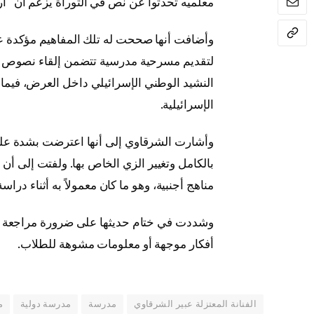
معلميه تحدثوا عن نص في التوراة يزعم أن “أر
وأضافت أنها صححت له تلك المفاهيم مؤكدة عدم
لتقديم مسرحية مدرسية تتضمن إلقاء نصوص ع
النشيد الوطني الإسرائيلي داخل العرض، فيما ك
الإسرائيلية.
وأشارت الشرقاوي إلى أنها اعترضت بشدة على 
بالكامل وتغيير الزي الخاص بها. ولفتت إلى أن 
مناهج أجنبية، وهو ما كان معمولاً به أثناء دراسة
وشددت في ختام حديثها على ضرورة مراجعة الم
أفكار موجهة أو معلومات مشوهة للطلاب.
الفنانة المعتزلة عبير الشرقاوي
مدرسة
مدرسة دولية
م