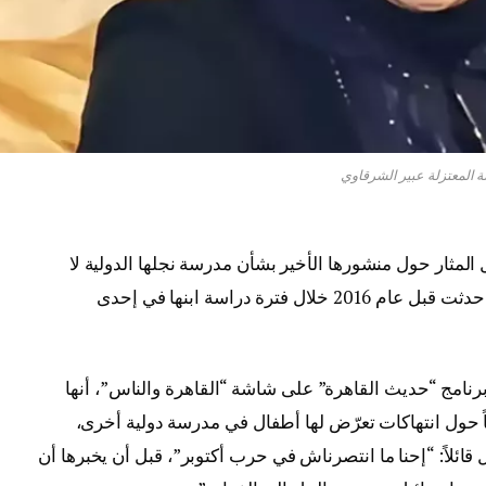
نة المعتزلة عبير الشرقاوي
 المثار حول منشورها الأخير بشأن مدرسة نجلها الدولية لا
يتعلق بواقعة حديثة، بل يعود إلى حادثة قديمة حدثت قبل عام 2016 خلال فترة دراسة ابنها في إحدى
نامج “حديث القاهرة” على شاشة “القاهرة والناس”، أنها
ياً حول انتهاكات تعرّض لها أطفال في مدرسة دولية أخرى،
 قائلاً: “إحنا ما انتصرناش في حرب أكتوبر”، قبل أن يخبرها أن