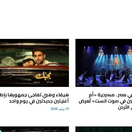
في مصر.. مسرحية «أم
هيفاء وهبي تفاجئ جمهورها بإط
بين في صوت الست» تُعرض
أغنيتين جديدتين في يوم واحد
الأردن
10 يوليو، 2026