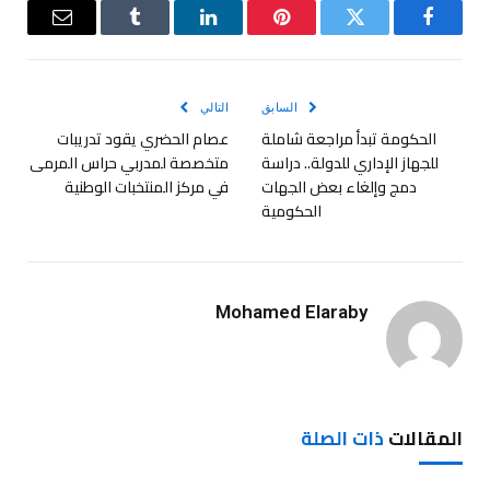
فيسبوك
تويتر
بينتيريست
لينكدإن
Tumblr
البريد
الإلكترو
السابق
التالي
الحكومة تبدأ مراجعة شاملة
عصام الحضري يقود تدريبات
للجهاز الإداري للدولة.. دراسة
متخصصة لمدربي حراس المرمى
دمج وإلغاء بعض الجهات
في مركز المنتخبات الوطنية
الحكومية
Mohamed Elaraby
المقالات
ذات الصلة