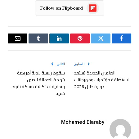
Follow on Flipboard
فيسبوك
تويتر
بينتيريست
لينكدإن
Tumblr
البريد
الإلكترو
السابق
التالي
العلمين الجديدة تستعد
سقوط رئيسة بلدية أمريكية
لاستضافة مؤتمرات ومهرجانات
بتهمة العمالة للصين..
دولية خلال 2026
وتحقيقات تكشف شبكة نفوذ
خفية
Mohamed Elaraby