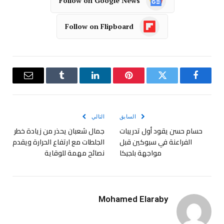
Follow on Google News
Follow on Flipboard
فيسبوك
تويتر
بينتيريست
لينكدإن
Tumblr
البريد
الإلكترو
السابق
التالي
حسام حسن يقود أول تدريبات
جمال شعبان يحذر من زيادة خطر
الفراعنة في سبوكين قبل
الجلطات مع ارتفاع الحرارة ويقدم
مواجهة بلجيكا
نصائح مهمة للوقاية
Mohamed Elaraby