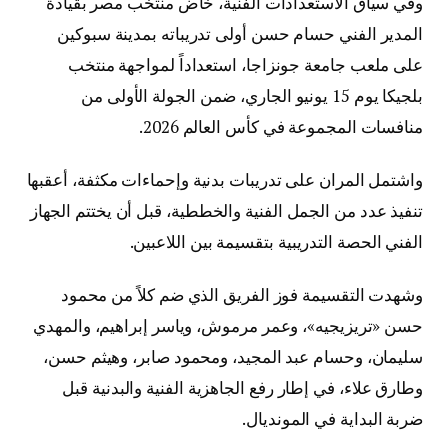
وفي سياق الاستعدادات الفنية، خاض منتخب مصر بقيادة
المدير الفني حسام حسن أولى تدريباته بمدينة سبوكين
على ملعب جامعة جونزاجا، استعداداً لمواجهة منتخب
بلجيكا يوم 15 يونيو الجاري، ضمن الجولة الأولى من
منافسات المجموعة في كأس العالم 2026.
واشتمل المران على تدريبات بدنية وإحماءات مكثفة، أعقبها
تنفيذ عدد من الجمل الفنية والخططية، قبل أن يختتم الجهاز
الفني الحصة التدريبية بتقسيمة بين اللاعبين.
وشهدت التقسيمة فوز الفريق الذي ضم كلاً من محمود
حسن «تريزيجيه»، وعمر مرموش، وياسر إبراهيم، والمهدي
سليمان، وحسام عبد المجيد، ومحمود صابر، وهيثم حسن،
وطارق علاء، في إطار رفع الجاهزية الفنية والبدنية قبل
ضربة البداية في المونديال.