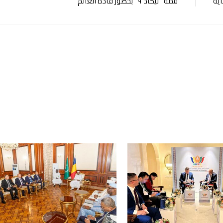
اية
قمة “تيكاد ٩” بحضور قادة العالم