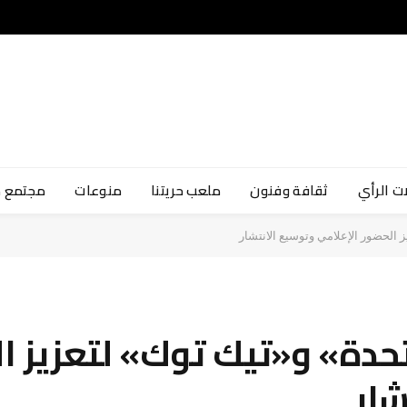
ت الرأي
ثقافة وفنون
ملعب حريتنا
منوعات
مجتمع 
ز الحضور الإعلامي وتوسيع الانتشار
تحدة» و«تيك توك» لتعزيز ا
شار