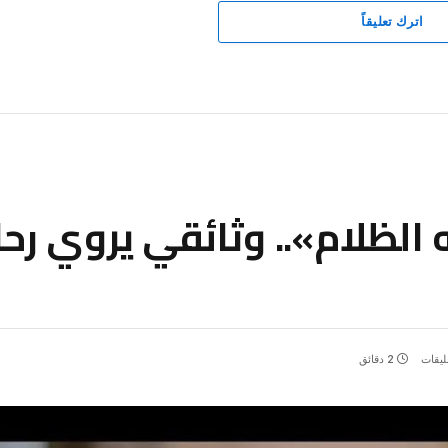
اترك تعليقاً
 الظلام».. وثائقي يروي رح
عليقات
2 دقائق