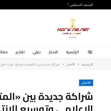
الجمعة, أغسطس 7
الرئيسية
الاخبار
دولي
تقارير
مقالا
»
»
الرئيسية
الاخبار
‏شراكة جديدة بين «المتحدة» و«تيك توك» لتعزي
الاخبار
‏شراكة جديدة بين «الم
الإعلامي وتوسيع الانت