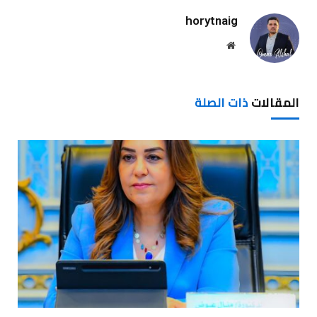
horytnaig
موقع
الويب
المقالات
ذات الصلة