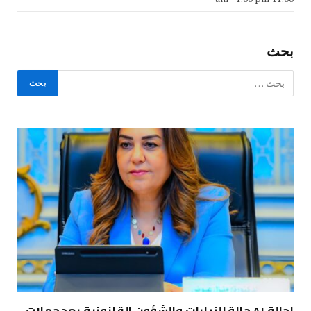
بحث
إحالة ٨١ حالة للنيابات والشؤون القانونية بعد حملات