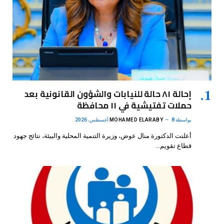
إحالة ٨١ حالة للنيابات والشؤون القانونية بعد
حملات تفتيشية في ١١ محافظة
بواسطة
8 أغسطس، 2026
MOHAMED ELARABY
أعلنت الدكتورة منال عوض، وزيرة التنمية المحلية والبيئة، نتائج جهود
قطاع تقويم…