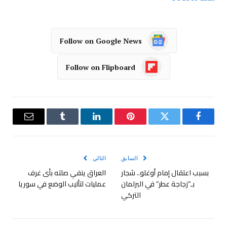
Follow on Google News
Follow on Flipboard
فيسبوك
تويتر
بينتيريست
لينكدإن
Tumblr
البريد
الإلكترو
السابق
التالي
بسبب اعتقال إمام أوغلو.. شجار
العراق ينفي صلته بأى غرف
بـ”زجاجة عطر” في البرلمان
عمليات لتأليب الوضع في سوريا
التركي