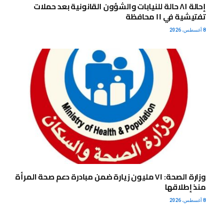
إحالة ٨١ حالة للنيابات والشؤون القانونية بعد حملات
تفتيشية في ١١ محافظة
8 أغسطس، 2026
وزارة الصحة: ٧١ مليون زيارة ضمن مبادرة دعم صحة المرأة
منذ إطلاقها
8 أغسطس، 2026