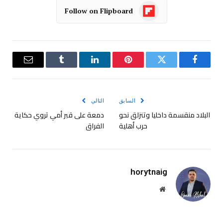
Follow on Flipboard
فيسبوك
تويتر
بينتيريست
لينكدإن
Tumblr
البريد
الإلكترو
السابق
التالي
البلاد منقسمة داخليا وتنزلق نحو
دمعة على قبر أمي تروي حكاية
حرب أهلية
الفراق
horytnaig
موقع
الويب