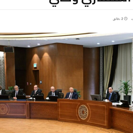
ت
2 دقائق