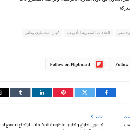
تركة.
لوجستي
العلاقات المصرية الأفريقية
كيان استثماري وطني
Follow on Flipboard
Follow
فيسبوك
تويتر
بينتيريست
لينكدإن
Tumblr
ابق
التالي
هب
تحسين الطرق وتطوير منظومة المخلفات.. اجتماع موسع لد