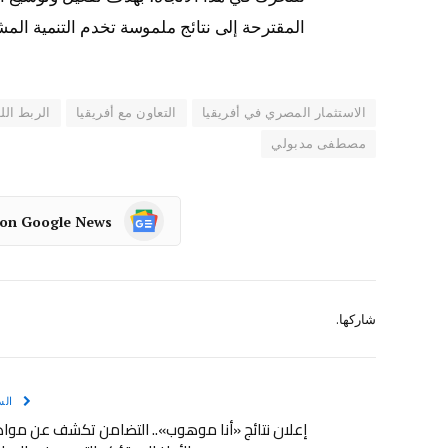
المقترحة إلى نتائج ملموسة تخدم التنمية المش
الاستثمار المصري في أفريقيا
التعاون مع أفريقيا
الربط ال
مصطفى مدبولي
 on Google News
شاركها.
الس
إعلان نتائج «أنا موهوب».. التضامن تكشف عن موا