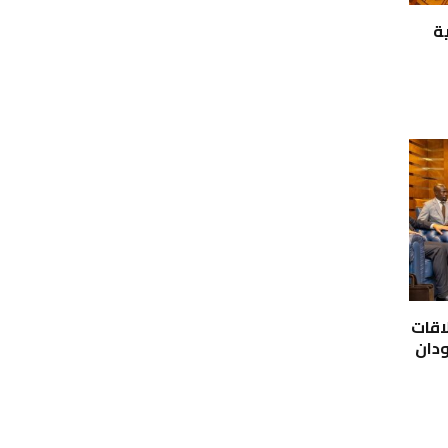
ة
اقات
ودان