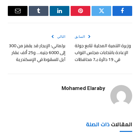
فيسبوك
تويتر
بينتيريست
لينكدإن
Tumblr
البريد
الإلكترو
السابق
التالي
وزيرة التنمية المحلية تتابع جولة
برلماني: الإيجار قد يقفز من 300
الإعادة بانتخابات مجلس النواب
إلى 6000 جنيه… و25 ألف عقار
في 19 دائرة بـ7 محافظات
آيل للسقوط في الإسكندرية
Mohamed Elaraby
المقالات
ذات الصلة