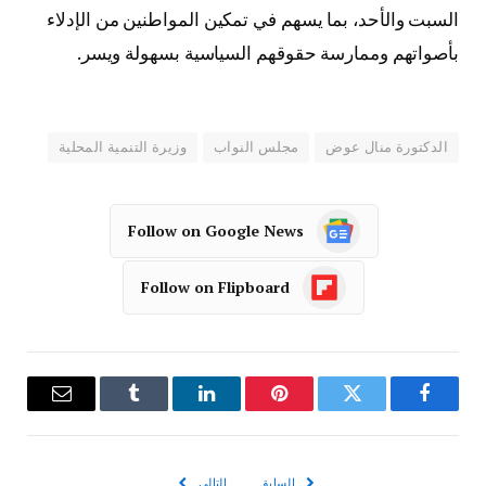
السبت والأحد، بما يسهم في تمكين المواطنين من الإدلاء
بأصواتهم وممارسة حقوقهم السياسية بسهولة ويسر.
الدكتورة منال عوض
مجلس النواب
وزيرة التنمية المحلية
Follow on Google News
Follow on Flipboard
فيسبوك
تويتر
بينتيريست
لينكدإن
Tumblr
البريد
الإلكترو
السابق
التالي