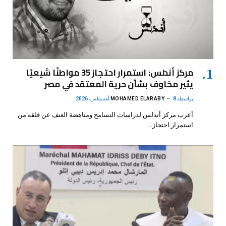
مركز أندلس: استمرار احتجاز 35 مواطنًا شيعيًا
يثير مخاوف بشأن حرية المعتقد في مصر
بواسطة
8 أغسطس، 2026
MOHAMED ELARABY
أعرب مركز أندلس لدراسات التسامح ومناهضة العنف عن قلقه من
استمرار احتجاز…