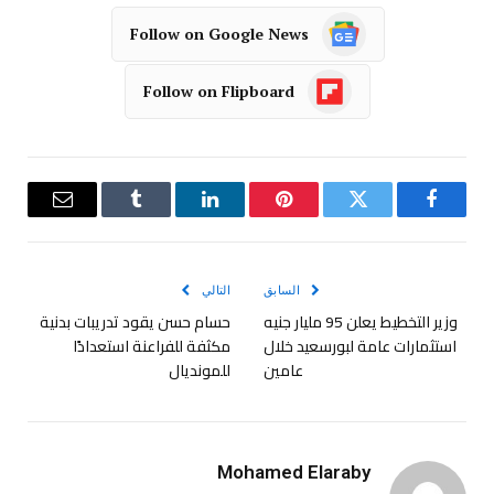
Follow on Google News
Follow on Flipboard
فيسبوك
تويتر
بينتيريست
لينكدإن
Tumblr
البريد
الإلكترو
السابق
التالي
وزير التخطيط يعلن 95 مليار جنيه
حسام حسن يقود تدريبات بدنية
استثمارات عامة لبورسعيد خلال
مكثفة للفراعنة استعدادًا
عامين
للمونديال
Mohamed Elaraby