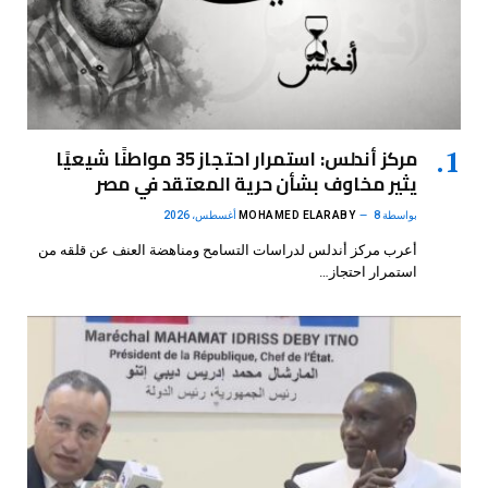
مركز أندلس: استمرار احتجاز 35 مواطنًا شيعيًا
يثير مخاوف بشأن حرية المعتقد في مصر
بواسطة
8 أغسطس، 2026
MOHAMED ELARABY
أعرب مركز أندلس لدراسات التسامح ومناهضة العنف عن قلقه من
استمرار احتجاز…