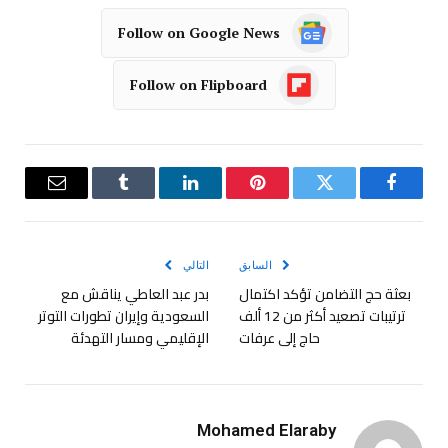
Follow on Google News
Follow on Flipboard
فيسبوك
تويتر
بينتيريست
لينكدإن
Tumblr
البريد
الإلكترو
السابق
التالي
بعثة حج التضامن تؤكد اكتمال
بدر عبد العاطي يناقش مع
ترتيبات تصعيد أكثر من 12 ألف
السعودية وإيران تطورات التوتر
حاج إلى عرفات
الإقليمي ومسار التهدئة
Mohamed Elaraby