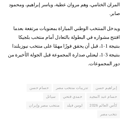
المران الختامي، وهم مروان عطية، وياسر إبراهيم، ومحمود
صابر.
ويدخل المنتخب الوطني المباراة بمعنويات مرتفعة بعدما
افتتح مشواره في البطولة بالتعادل أمام منتخب بلجيكا
بنتيجة 1-1، قبل أن يحقق فوزًا مهمًا على منتخب نيوزيلندا
بنتيجة 3-1، ليعتلي صدارة المجموعة قبل الجولة الأخيرة من
دور المجموعات.
إبراهيم حسن
تدريبات منتخب مصر
حسام حسن
حسام عبد المجيد
حمدي فتحي
سياتل
كأس العالم 2026
لومن فيلد
منتخب مصر وإيران
نتخب مصر