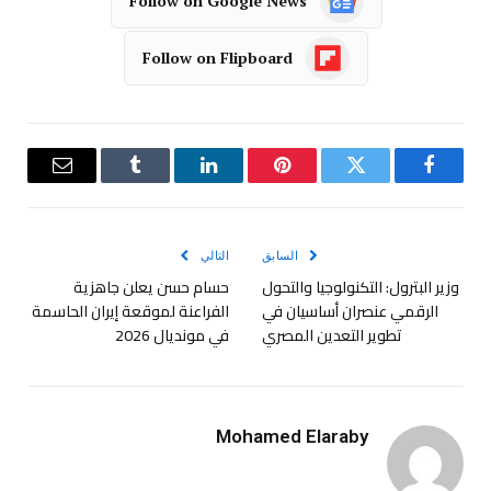
Follow on Google News
Follow on Flipboard
فيسبوك
تويتر
بينتيريست
لينكدإن
Tumblr
البريد
الإلكترو
السابق
التالي
وزير البترول: التكنولوجيا والتحول
حسام حسن يعلن جاهزية
الرقمي عنصران أساسيان في
الفراعنة لموقعة إيران الحاسمة
تطوير التعدين المصري
في مونديال 2026
Mohamed Elaraby