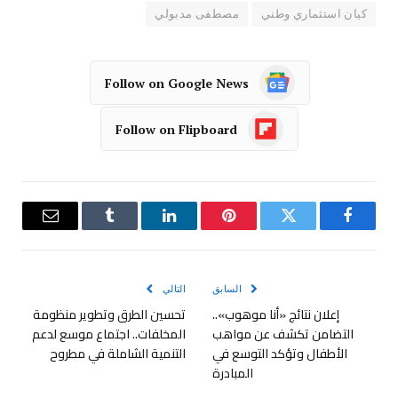
كيان استثماري وطني
مصطفى مدبولي
Follow on Google News
Follow on Flipboard
فيسبوك
تويتر
بينتيريست
لينكدإن
Tumblr
البريد
الإلكترو
السابق
التالي
إعلان نتائج «أنا موهوب»..
تحسين الطرق وتطوير منظومة
التضامن تكشف عن مواهب
المخلفات.. اجتماع موسع لدعم
الأطفال وتؤكد التوسع في
التنمية الشاملة في مطروح
المبادرة