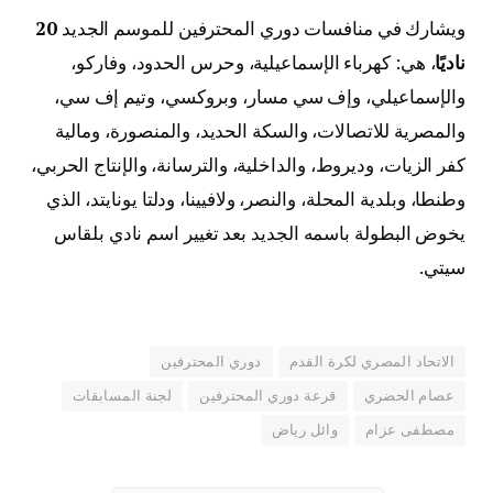
ويشارك في منافسات دوري المحترفين للموسم الجديد
20
ناديًا
، هي: كهرباء الإسماعيلية، وحرس الحدود، وفاركو،
والإسماعيلي، وإف سي مسار، وبروكسي، وتيم إف سي،
والمصرية للاتصالات، والسكة الحديد، والمنصورة، ومالية
كفر الزيات، وديروط، والداخلية، والترسانة، والإنتاج الحربي،
وطنطا، وبلدية المحلة، والنصر، ولافيينا، ودلتا يونايتد، الذي
يخوض البطولة باسمه الجديد بعد تغيير اسم نادي بلقاس
سيتي.
الاتحاد المصري لكرة القدم
دوري المحترفين
عصام الحضري
قرعة دوري المحترفين
لجنة المسابقات
مصطفى عزام
وائل رياض