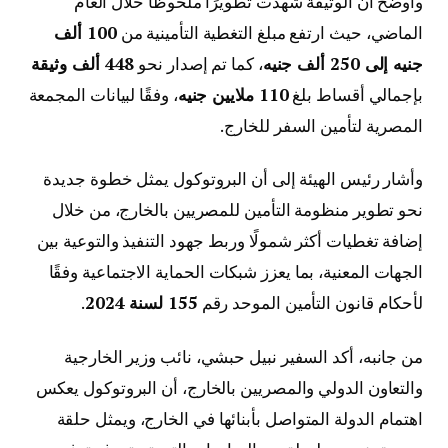
وأوضح أن الوثيقة شهدت تطويرًا ملحوظًا خلال العام
الماضي، حيث ارتفع مبلغ التغطية التأمينية من
100 ألف
جنيه إلى 250 ألف جنيه
، كما تم إصدار نحو
448 ألف وثيقة
بإجمالي أقساط بلغ
110 ملايين جنيه
، وفقًا لبيانات المجمعة
المصرية لتأمين السفر للخارج.
وأشار رئيس الهيئة إلى أن البروتوكول يمثل خطوة جديدة
نحو تطوير منظومة التأمين للمصريين بالخارج، من خلال
إضافة تغطيات أكثر شمولًا وربط جهود التنفيذ والتوعية بين
الجهات المعنية، بما يعزز شبكات الحماية الاجتماعية وفقًا
لأحكام قانون التأمين الموحد رقم
155 لسنة 2024
.
من جانبه، أكد السفير نبيل حبشي، نائب وزير الخارجية
والتعاون الدولي والمصريين بالخارج، أن البروتوكول يعكس
اهتمام الدولة المتواصل بأبنائها في الخارج، ويمثل حلقة