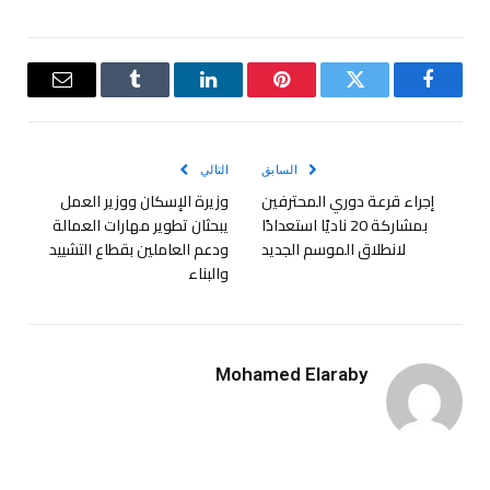
فيسبوك
تويتر
بينتيريست
لينكدإن
Tumblr
البريد
الإلكترو
السابق
التالي
إجراء قرعة دوري المحترفين
وزيرة الإسكان ووزير العمل
بمشاركة 20 ناديًا استعدادًا
يبحثان تطوير مهارات العمالة
لانطلاق الموسم الجديد
ودعم العاملين بقطاع التشييد
والبناء
Mohamed Elaraby