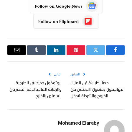
Follow on Google News
Follow on Flipboard
فيسبوك
تويتر
بينتيريست
لينكدإن
Tumblr
البريد
الإلكترو
السابق
التالي
حصار كنيسة في المنيا..
بروتوكول جديد بين الخارجية
مهاجمون يمنعون المصلين من
والرقابة المالية لدعم المصريين
الخروج والشرطة تتدخل
العاملين بالخارج
Mohamed Elaraby