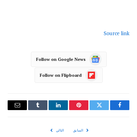
Source link
Follow on Google News
Follow on Flipboard
فيسبوك
تويتر
بينتيريست
لينكدإن
Tumblr
البريد
الإلكترو
السابق
التالي