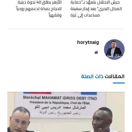
جيش الاحتلال يتعهّد بـ”حماية
الأزهر يطلق 40 ندوة دينية
المجال البحري” بعد إبحار سفينة
للحجاج بمكة لدعمهم روحياً
مساعدات إلى غزة
وفقهياً
horytnaig
موقع
الويب
المقالات
ذات الصلة