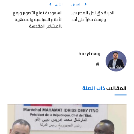
السابق
التالي
الحرية حق لكل المصريين
السعودية تمنع التصوير ورفع
وليست حكراً على أحد
الأعلام السياسية والمذهبية
بالمـشاعر المقدسة
horytnaig
موقع
الويب
المقالات
ذات الصلة