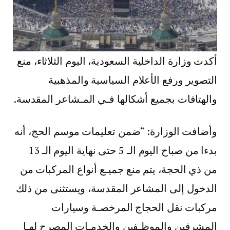
أكدت وزارة الداخلية السعودية، اليوم الثلاثاء، منع
التصوير ورفع الأعلام السياسية والمذهبية
والهتافات بجميع أشكالها فـي المـشاعر المقدسة.
وأضافت الوزارة: “ضمن تعليمات موسم الحج، أنه
بدءا من صباح اليوم الـ 5 حتى نهاية اليوم الـ 13
من ذي الحجة، يتم منع جميـع أنواع المركبات من
الدخول إلى المشاعر المقدسة، ويستثنى من ذلك
مركبات نقل الحجاج المرخصـة وسيارات
المشرفين والموظـفين والخدمـات المصرح لهـا