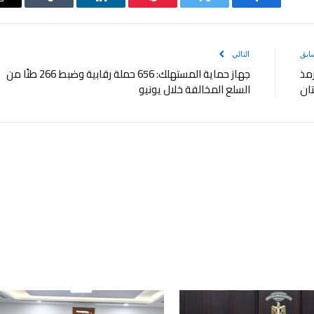
فيسبوك
تويتر
بينتيريست
لينكدإن
Tumblr
ابق
التالي
رمذ
جهاز حماية المستهلك: 656 حملة رقابية وضبط 266 طنًا من
تان
السلع المخالفة خلال يونيو