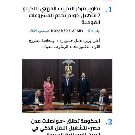
تطوير مركز التدريب المهني بالكيلو
7 لتأهيل كوادر تخدم المشروعات
القومية
بواسطة
5 أغسطس، 2026
MOHAMED ELARABY
أعلن وزير العمل حسن رداد، ومحافظ مطروح
اللواء الدكتور محمد الزملوط، تنفيذ…
الحكومة تطلق «مواصلات مدن
مصر» لتشغيل النقل الذكي في
المدن العمرانية الجديدة