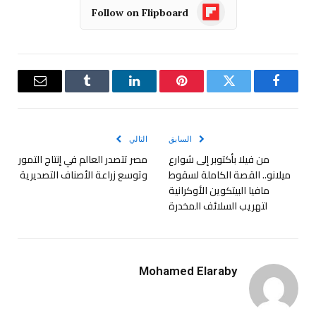
Follow on Flipboard
فيسبوك
تويتر
بينتيريست
لينكدإن
Tumblr
البريد
الإلكترو
السابق
التالي
من فيلا بأكتوبر إلى شوارع
مصر تتصدر العالم في إنتاج التمور
ميلانو.. القصة الكاملة لسقوط
وتوسع زراعة الأصناف التصديرية
مافيا البيتكوين الأوكرانية
لتهريب السلائف المخدرة
Mohamed Elaraby