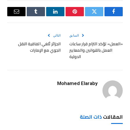
فيسبوك
تويتر
بينتيريست
لينكدإن
Tumblr
البريد
الإلكترو
السابق
التالي
«العمل» تؤكد التزام قرار ساعات
الجزائر تُلغي اتفاقية النقل
العمل بالقوانين والمعايير
الجوي مع الإمارات
الدولية
Mohamed Elaraby
المقالات
ذات الصلة