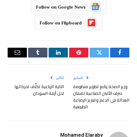
Follow on Google News
Follow on Flipboard
فيسبوك
تويتر
بينتيريست
لينكدإن
Tumblr
البريد
الإلكترو
السابق
التالي
وزير الصحة يتابع تطوير منظومة
الآلية الرباعية تكثّف تحركاتها
صرف الألبان الصناعية لضمان
لحل أزمة السودان
العدالة في الدعم وتعزيز الرضاعة
الطبيعية
Mohamed Elaraby