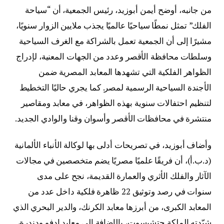
من جانبه، أوضح أيمن أبوزيد، رئيس الجمعية، أن “سياحة
الفلك” تمثل نمطًا سياحيًا عالميًا يجذب ملايين الزوار سنويًا،
مشيرًا إلى أن الجمعية تعمل بالشراكة مع الغرف السياحية
وسلطات محافظة الأقصر وعدد من الجهات المعنية، لإدراج
الظواهر الفلكية التي تشهدها المعابد المصرية ضمن
الأجندة السياحية الرسمية لمصر. كما يجري حاليًا التخطيط
لتنظيم احتفالات سنوية بهذه الظواهر، في معابد ومقاصير
منتشرة في محافظات الأقصر وأسوان وقنا والوادي الجديد.
وأضاف أبوزيد، في تصريحات أدلى بها لوكالة الأنباء الألمانية
(د.ب.أ)، أن فريقًا علميًا مصريًا يضم متخصصين في مجالات
الآثار والفلك الأثري والعمارة القديمة، نجح على مدى
سنوات في رصد وتوثيق 22 ظاهرة فلكية داخل عدد من
المعابد الكبرى، من أبرزها معابد الكرنك، والدير البحري الذي
شيّدته الملكة حتشبسوت، بالإضافة إلى معابد إدفو ودندرة،