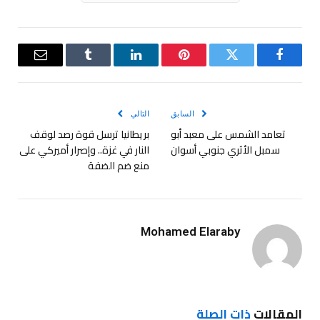
فيسبوك
تويتر
بينتيريست
لينكدإن
Tumblr
البريد
الإلكترو
السابق
التالي
تعامد الشمس على معبد أبو
بريطانيا ترسل قوة رصد لوقف
سمبل الأثري جنوبي أسوان
النار في غزة.. وإصرار أميركي على
منع ضم الضفة
Mohamed Elaraby
المقالات
ذات الصلة